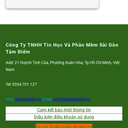
CẬP
NHẬT
MỚI
NHẤT
MỨC
HƯỞNG
TRỢ
Công Ty TNHH Tin Học Và Phần Mềm Sài Gòn
CẤP
Tâm Điểm
THẤT
Add: 21 Huỳnh Tịnh Của, Phường Xuân Hòa, Tp Hồ Chí Minh, Việt
NGHIỆP
Nam
2020
Tel: 0354 701 127
Web:
saigonpoint.vn
Email:
info@saigonpoint.vn
Cam kết bảo mật thông tin
Điều kiện điều khoản sử dụng
Đặt Lịch Tư Vấn Và Báo Giá Miễn Phí