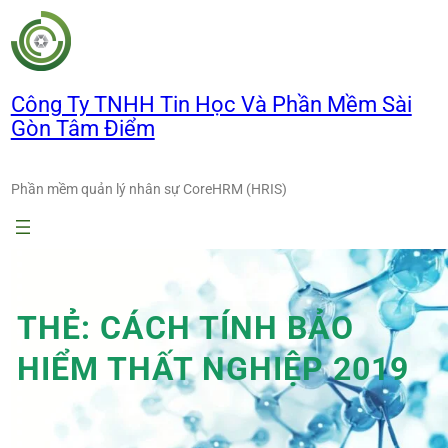
Chuyển
đến
phần
nội
Công Ty TNHH Tin Học Và Phần Mềm Sài
dung
Gòn Tâm Điểm
Phần mềm quản lý nhân sự CoreHRM (HRIS)
THẺ:
CÁCH TÍNH BẢO
HIỂM THẤT NGHIỆP 2019