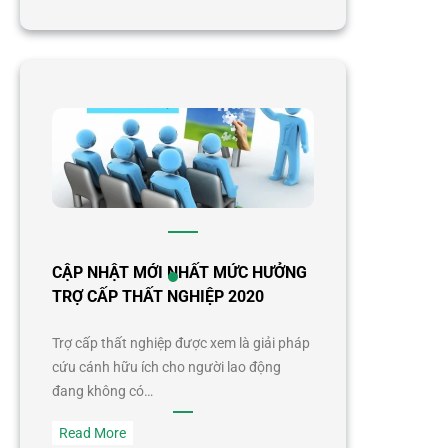
Bảo
hiểm
thất
nghiệp
2019
–
Thông
tin
chi
tiết
CẬP NHẬT MỚI NHẤT MỨC HƯỞNG
TRỢ CẤP THẤT NGHIỆP 2020
Trợ cấp thất nghiệp được xem là giải pháp
cứu cánh hữu ích cho người lao động
đang không có…
:
Read More