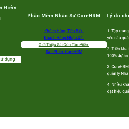
m Điểm
Phần Mềm Nhân Sự CoreHRM
Lý do c
m
Khách Hàng Tiêu Biểu
1. Tập trung
Khách Hàng Nhận Xét
yêu cầu quả
Giới Thiệu Sài Gòn Tâm Điểm
2. Triển kha
Sản Phẩm CoreHRM
100% dự án
sử dụng
3. CoreHRM 
quản lý Nhân
4. Nhiều kh
đạt hiệu qu