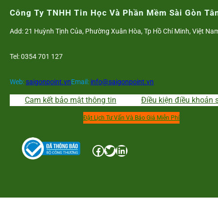
nhập
Công Ty TNHH Tin Học Và Phần Mềm Sài Gòn Tâ
cá
Add: 21 Huỳnh Tịnh Của, Phường Xuân Hòa, Tp Hồ Chí Minh, Việt Na
nhân
2021
Tel: 0354 701 127
Web:
saigonpoint.vn
Email:
info@saigonpoint.vn
Cam kết bảo mật thông tin
Điều kiện điều khoản 
Đặt Lịch Tư Vấn Và Báo Giá Miễn Phí
Facebook
Twitter
LinkedIn