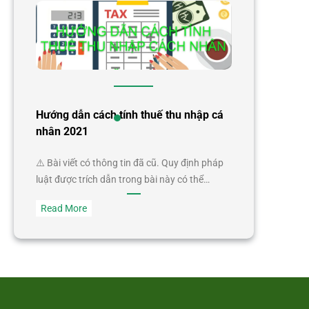
Hướng dẫn cách tính thuế thu nhập cá
nhân 2021
⚠️ Bài viết có thông tin đã cũ. Quy định pháp
luật được trích dẫn trong bài này có thể…
:
Read More
Hướng
dẫn
cách
tính
thuế
thu