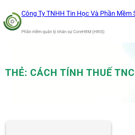
Chuyển
đến
Công Ty TNHH Tin Học Và Phần Mềm 
phần
nội
Phần mềm quản lý nhân sự CoreHRM (HRIS)
dung
THẺ:
CÁCH TÍNH THUẾ TNC