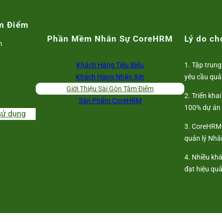
m Điểm
Phần Mềm Nhân Sự CoreHRM
Lý do c
m
Khách Hàng Tiêu Biểu
1. Tập trung
Khách Hàng Nhận Xét
yêu cầu quả
Giới Thiệu Sài Gòn Tâm Điểm
2. Triển kha
Sản Phẩm CoreHRM
100% dự án
sử dụng
3. CoreHRM 
quản lý Nhân
4. Nhiều kh
đạt hiệu qu