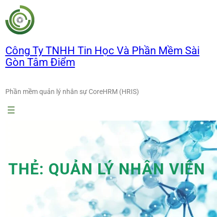
Chuyển
đến
phần
nội
Công Ty TNHH Tin Học Và Phần Mềm Sài
dung
Gòn Tâm Điểm
Phần mềm quản lý nhân sự CoreHRM (HRIS)
THẺ:
QUẢN LÝ NHÂN VIÊN