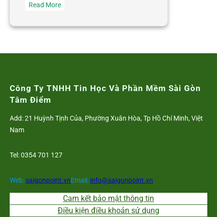
:
Read More
Nghiệm
thu
dự
án:
“Tư
vấn
phát
Công Ty TNHH Tin Học Và Phần Mềm Sài Gòn
triển
Tâm Điểm
phần
Add: 21 Huỳnh Tịnh Của, Phường Xuân Hòa, Tp Hồ Chí Minh, Việt
mềm
Nam
quản
lý
Tel: 0354 701 127
nhân
sự
tại
Web:
saigonpoint.vn
Email:
info@saigonpoint.vn
Riverbank”
Cam kết bảo mật thông tin
Điều kiện điều khoản sử dụng