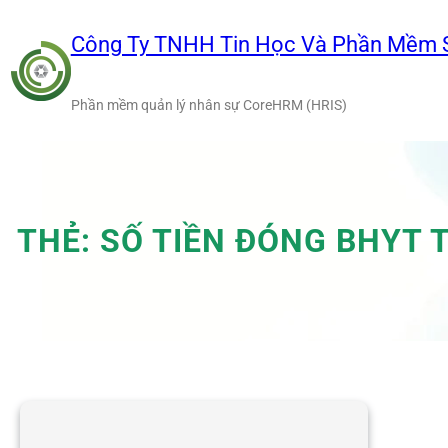
Chuyển
đến
Công Ty TNHH Tin Học Và Phần Mềm 
phần
nội
Phần mềm quản lý nhân sự CoreHRM (HRIS)
dung
THẺ:
SỐ TIỀN ĐÓNG BHYT 