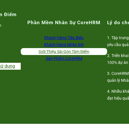
m Điểm
Phần Mềm Nhân Sự CoreHRM
Lý do c
m
Khách Hàng Tiêu Biểu
1. Tập trung
Khách Hàng Nhận Xét
yêu cầu quả
Giới Thiệu Sài Gòn Tâm Điểm
2. Triển kha
Sản Phẩm CoreHRM
100% dự án
sử dụng
3. CoreHRM 
quản lý Nhân
4. Nhiều kh
đạt hiệu qu