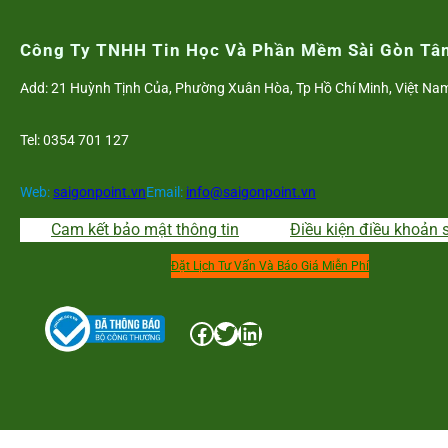
hiện
hành
Công Ty TNHH Tin Học Và Phần Mềm Sài Gòn Tâ
là
Add: 21 Huỳnh Tịnh Của, Phường Xuân Hòa, Tp Hồ Chí Minh, Việt Na
bao
nhiêu?
Tel: 0354 701 127
(2026)
Web:
saigonpoint.vn
Email:
info@saigonpoint.vn
Cam kết bảo mật thông tin
Điều kiện điều khoản 
Đặt Lịch Tư Vấn Và Báo Giá Miễn Phí
Facebook
Twitter
LinkedIn