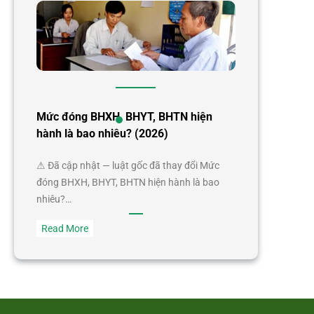
Mức đóng BHXH, BHYT, BHTN hiện
hành là bao nhiêu? (2026)
⚠ Đã cập nhật — luật gốc đã thay đổi Mức
đóng BHXH, BHYT, BHTN hiện hành là bao
nhiêu?…
:
Read More
Mức
đóng
BHXH,
BHYT,
BHTN