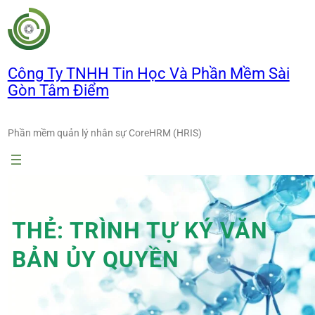
Chuyển
đến
phần
nội
Công Ty TNHH Tin Học Và Phần Mềm Sài
dung
Gòn Tâm Điểm
Phần mềm quản lý nhân sự CoreHRM (HRIS)
THẺ:
TRÌNH TỰ KÝ VĂN
BẢN ỦY QUYỀN