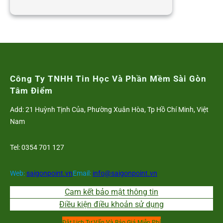
Có
được
ủy
quyền
cho
người
ngoài
Công Ty TNHH Tin Học Và Phần Mềm Sài Gòn
công
Tâm Điểm
ty
Add: 21 Huỳnh Tịnh Của, Phường Xuân Hòa, Tp Hồ Chí Minh, Việt
ký
Nam
hợp
đồng?
Tel: 0354 701 127
Web:
saigonpoint.vn
Email:
info@saigonpoint.vn
Cam kết bảo mật thông tin
Điều kiện điều khoản sử dụng
Đặt Lịch Tư Vấn Và Báo Giá Miễn Phí