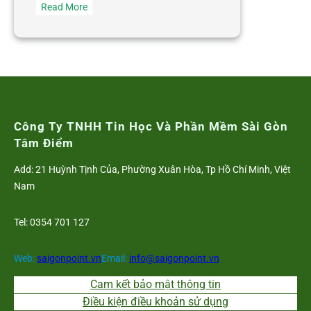
:
Read More
Nghiệm
thu
dự
án
hệ
thống
nhân
Công Ty TNHH Tin Học Và Phần Mềm Sài Gòn
sự
Tâm Điểm
tính
Add: 21 Huỳnh Tịnh Của, Phường Xuân Hòa, Tp Hồ Chí Minh, Việt
lương
Nam
tại
Công
Tel: 0354 701 127
ty
Vận
Tải
Web:
saigonpoint.vn
Email:
info@saigonpoint.vn
Đa
Cam kết bảo mật thông tin
Phương
Điều kiện điều khoản sử dụng
Thức