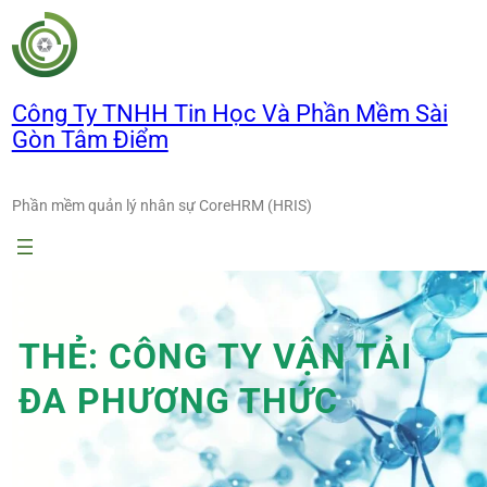
Chuyển
đến
phần
nội
Công Ty TNHH Tin Học Và Phần Mềm Sài
dung
Gòn Tâm Điểm
Phần mềm quản lý nhân sự CoreHRM (HRIS)
THẺ:
CÔNG TY VẬN TẢI
ĐA PHƯƠNG THỨC