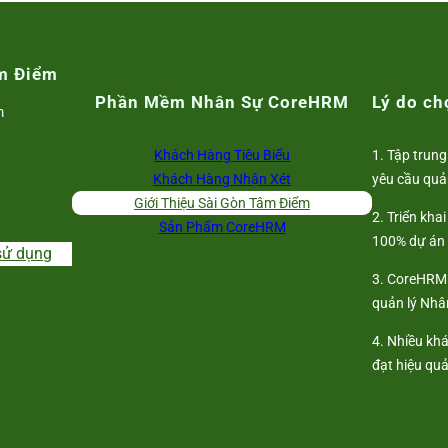
m Điểm
Phần Mềm Nhân Sự CoreHRM
Lý do c
m
Khách Hàng Tiêu Biểu
1. Tập trung
Khách Hàng Nhận Xét
yêu cầu quả
Giới Thiệu Sài Gòn Tâm Điểm
2. Triển kha
Sản Phẩm CoreHRM
100% dự án
sử dụng
3. CoreHRM 
quản lý Nhân
4. Nhiều kh
đạt hiệu qu