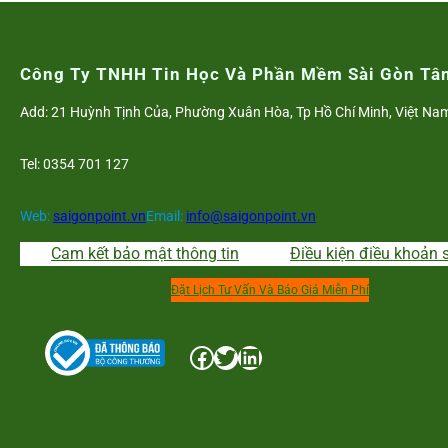
hệ
thống
nhân
Công Ty TNHH Tin Học Và Phần Mềm Sài Gòn Tâ
sự
Add: 21 Huỳnh Tịnh Của, Phường Xuân Hòa, Tp Hồ Chí Minh, Việt Na
tính
lương
Tel: 0354 701 127
tại
Công
ty
Web:
saigonpoint.vn
Email:
info@saigonpoint.vn
Vận
Cam kết bảo mật thông tin
Điều kiện điều khoản 
Tải
Đa
Đặt Lịch Tư Vấn Và Báo Giá Miễn Phí
Phương
Thức
Facebook
Twitter
LinkedIn