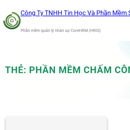
Chuyển
đến
Công Ty TNHH Tin Học Và Phần Mềm 
phần
nội
Phần mềm quản lý nhân sự CoreHRM (HRIS)
dung
THẺ:
PHẦN MỀM CHẤM CÔN