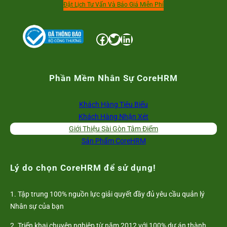
Đặt Lịch Tư Vấn Và Báo Giá Miễn Phí
Facebook
Twitter
LinkedIn
Phần Mềm Nhân Sự CoreHRM
Khách Hàng Tiêu Biểu
Khách Hàng Nhận Xét
Giới Thiệu Sài Gòn Tâm Điểm
Sản Phẩm CoreHRM
Lý do chọn CoreHRM để sử dụng!
1. Tập trung 100% nguồn lực giải quyết đầy đủ yêu cầu quản lý
Nhân sự của bạn
2. Triển khai chuyên nghiệp từ năm 2012 với 100% dự án thành