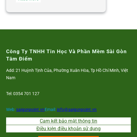
Top
5
Phần
Mềm
Quản
Lý
Nhân
Công Ty TNHH Tin Học Và Phần Mềm Sài Gòn
Sự
Tâm Điểm
Tốt
Add: 21 Huỳnh Tịnh Của, Phường Xuân Hòa, Tp Hồ Chí Minh, Việt
Nhất
Nam
2026
–
Tel: 0354 701 127
So
Sánh
Chi
Web:
saigonpoint.vn
Email:
info@saigonpoint.vn
Tiết
Cam kết bảo mật thông tin
Điều kiện điều khoản sử dụng