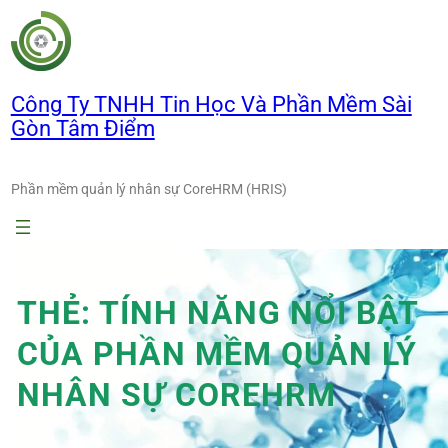
Chuyển
đến
phần
nội
Công Ty TNHH Tin Học Và Phần Mềm Sài
dung
Gòn Tâm Điểm
Phần mềm quản lý nhân sự CoreHRM (HRIS)
THẺ:
TÍNH NĂNG NỔI BẬT
CỦA PHẦN MỀM QUẢN LÝ
NHÂN SỰ COREHRM