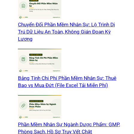
Chuyển Đổi Phần Mềm Nhân Sự: Lộ Trình Di
Trú Dữ Liệu An Toàn, Không Gián Đoạn Kỳ
Lương
Bảng Tính Chi Phí Phần Mềm Nhân Sự: Thuê
Bao vs Mua Đứt (File Excel Tải Miễn Phí)
Phần Mềm Nhân Sự Ngành Dược Phẩm: GMP,
Phòng Sạch, Hồ Sơ Truy Vết Chặt