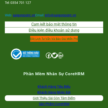
Tel: 0354 701 127
Web:
saigonpoint.vn
Email:
info@saigonpoint.vn
Cam kết bảo mật thông tin
Điều kiện điều khoản sử dụng
Đặt Lịch Tư Vấn Và Báo Giá Miễn Phí
Facebook
Twitter
LinkedIn
Phần Mềm Nhân Sự CoreHRM
Khách Hàng Tiêu Biểu
Khách Hàng Nhận Xét
Giới Thiệu Sài Gòn Tâm Điểm
Sản Phẩm CoreHRM