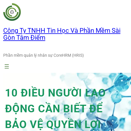
Chuyển
đến
phần
nội
Công Ty TNHH Tin Học Và Phần Mềm Sài
dung
Gòn Tâm Điểm
Phần mềm quản lý nhân sự CoreHRM (HRIS)
10 ĐIỀU NGƯỜI LAO
ĐỘNG CẦN BIẾT ĐỂ
BẢO VỆ QUYỀN LỢI