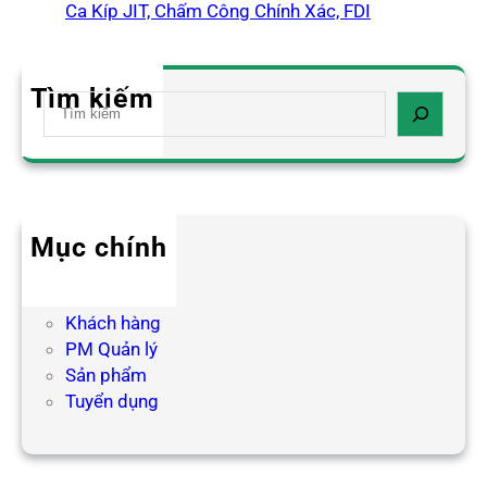
Ca Kíp JIT, Chấm Công Chính Xác, FDI
Tìm kiếm
S
e
a
r
c
h
Mục chính
Blog HR
Hợp tác
Khách hàng
PM Quản lý
Sản phẩm
Tuyển dụng