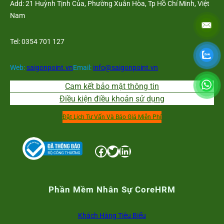
Add: 21 Huỳnh Tịnh Của, Phường Xuân Hòa, Tp Hồ Chí Minh, Việt
Nam
Tel: 0354 701 127
Web:
saigonpoint.vn
Email:
info@saigonpoint.vn
Cam kết bảo mật thông tin
Điều kiện điều khoản sử dụng
Đặt Lịch Tư Vấn Và Báo Giá Miễn Phí
Facebook
Twitter
LinkedIn
Phần Mềm Nhân Sự CoreHRM
Khách Hàng Tiêu Biểu