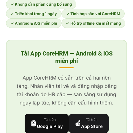
✓ Không cần phần cứng bổ sung
✓ Triển khai trong 1 ngày
✓ Tích hợp sẵn với CoreHRM
✓ Android & iOS miễn phí
✓ Hỗ trợ offline khi mất mạng
Tải App CoreHRM — Android & iOS
miễn phí
App CoreHRM có sẵn trên cả hai nền
tảng. Nhân viên tải về và đăng nhập bằng
tài khoản do HR cấp — sẵn sàng sử dụng
ngay lập tức, không cần cấu hình thêm.
Tải trên
Tải trên
🤖
🍎
Google Play
App Store