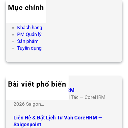
h
Mục chính
Blog HR
Hợp tác
Khách hàng
PM Quản lý
Sản phẩm
Tuyển dụng
Bài viết phổ biến
Hợp Tác Đối Tác CoreHRM
Chương Trình Hợp Tác Đối Tác — CoreHRM
2026 Saigon…
Liên Hệ & Đặt Lịch Tư Vấn CoreHRM —
Saigonpoint