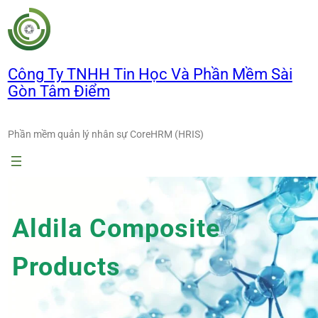
Chuyển
đến
phần
nội
Công Ty TNHH Tin Học Và Phần Mềm Sài
dung
Gòn Tâm Điểm
Phần mềm quản lý nhân sự CoreHRM (HRIS)
Aldila Composite
Products