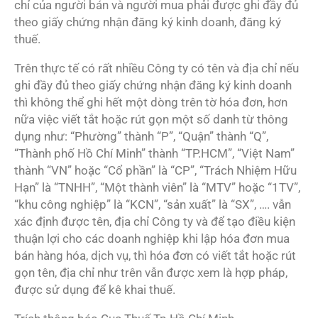
chỉ của người bán và người mua phải được ghi đầy đủ
theo giấy chứng nhận đăng ký kinh doanh, đăng ký
thuế.
Trên thực tế có rất nhiều Công ty có tên và địa chỉ nếu
ghi đầy đủ theo giấy chứng nhận đăng ký kinh doanh
thì không thể ghi hết một dòng trên tờ hóa đơn, hơn
nữa việc viết tắt hoặc rút gọn một số danh từ thông
dụng như: “Phường” thành “P”, “Quận” thành “Q”,
“Thành phố Hồ Chí Minh” thành “TP.HCM”, “Việt Nam”
thành “VN” hoặc “Cổ phần” là “CP”, “Trách Nhiệm Hữu
Hạn” là “TNHH”, “Một thành viên” là “MTV” hoặc “1TV”,
“khu công nghiệp” là “KCN”, “sản xuất” là “SX”, …. vẫn
xác định được tên, địa chỉ Công ty và để tạo điều kiện
thuận lợi cho các doanh nghiệp khi lập hóa đơn mua
bán hàng hóa, dịch vụ, thì hóa đơn có viết tắt hoặc rút
gọn tên, địa chỉ như trên vẫn được xem là hợp pháp,
được sử dụng để kê khai thuế.