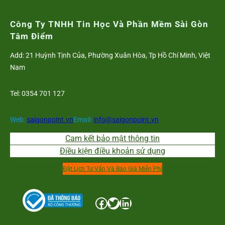
Công Ty TNHH Tin Học Và Phần Mềm Sài Gòn
Tâm Điểm
Add: 21 Huỳnh Tịnh Của, Phường Xuân Hòa, Tp Hồ Chí Minh, Việt
Nam
Tel: 0354 701 127
Web:
saigonpoint.vn
Email:
info@saigonpoint.vn
Cam kết bảo mật thông tin
Điều kiện điều khoản sử dụng
Đặt Lịch Tư Vấn Và Báo Giá Miễn Phí
Facebook
Twitter
LinkedIn