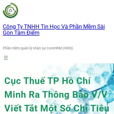
Chuyển
đến
phần
nội
Công Ty TNHH Tin Học Và Phần Mềm Sài
dung
Gòn Tâm Điểm
Phần mềm quản lý nhân sự CoreHRM (HRIS)
Cục Thuế TP Hồ Chí
Minh Ra Thông Báo V/v
Viết Tắt Một Số Chỉ Tiêu