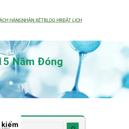
ÁCH HÀNG
NHẬN XÉT
BLOG HR
ĐẶT LỊCH
 15 Năm Đóng
 kiếm