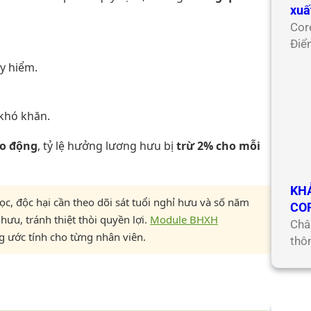
xuấ
Cor
Điể
y hiểm.
 khó khăn.
ao động
, tỷ lệ hưởng lương hưu bị
trừ 2% cho mỗi
KH
c, độc hại cần theo dõi sát tuổi nghỉ hưu và số năm
CO
ưu, tránh thiệt thòi quyền lợi.
Module BHXH
Châ
ng ước tính cho từng nhân viên.
thô