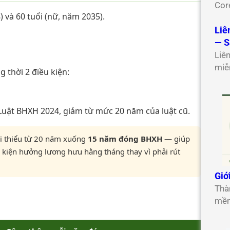
Cor
) và 60 tuổi (nữ, năm 2035).
Liê
— S
Liê
miễ
thời 2 điều kiện:
uật BHXH 2024, giảm từ mức 20 năm của luật cũ.
ối thiểu từ 20 năm xuống
15 năm đóng BHXH
— giúp
u kiện hưởng lương hưu hằng tháng thay vì phải rút
Giớ
Thà
mềm