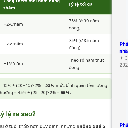
Cộng thêm mỗi năm đóng
Tỷ lệ tối đa
thêm
75% (ở 30 năm
+2%/năm
đóng)
75% (ở 35 năm
+2%/năm
Phầ
đóng)
nh
✦ C
Theo số năm thực
+1%/năm
202
đóng
 = 45% + (20−15)×2% =
55%
mức bình quân tiền lương
ệ hưởng = 45% + (25−20)×2% =
55%
.
ỷ lệ ra sao?
Phầ
ưu ở tuổi thấp hơn quy định, nhưng
không quá 5