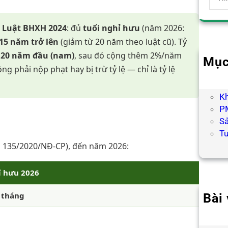
e
a
o
Luật BHXH 2024
: đủ
tuổi nghỉ hưu
(năm 2026:
r
15 năm trở lên
(giảm từ 20 năm theo luật cũ). Tỷ
c
 20 năm đầu (nam)
, sau đó cộng thêm 2%/năm
h
Mục
 phải nộp phạt hay bị trừ tỷ lệ — chỉ là tỷ lệ
B
H
K
PM
S
T
h 135/2020/NĐ-CP), đến năm 2026:
ỉ hưu 2026
6 tháng
Bài 
Hợp
Chư