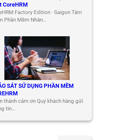
t CoreHRM
eHRM Factory Edition · Saigon Tâm
m Phần Mềm Nhân…
ẢO SÁT SỬ DỤNG PHẦN MỀM
REHRM
n thành cảm ơn Quý khách hàng gửi
ng tin…