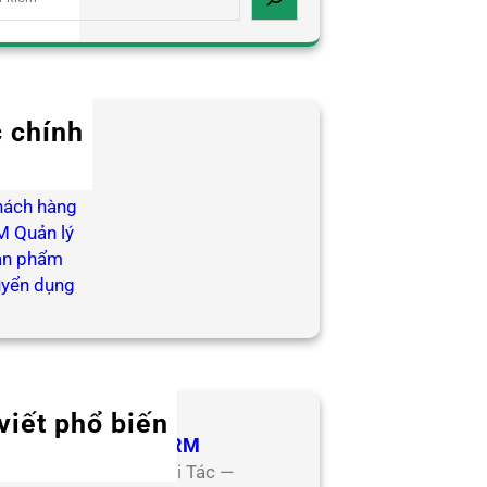
 chính
log HR
ợp tác
hách hàng
 Quản lý
ản phẩm
uyển dụng
viết phổ biến
 Tác Đối Tác CoreHRM
ơng Trình Hợp Tác Đối Tác —