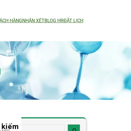
ÁCH HÀNG
NHẬN XÉT
BLOG HR
ĐẶT LỊCH
g
 kiếm