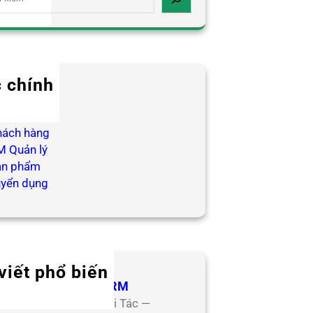
 chính
log HR
ợp tác
hách hàng
 Quản lý
ản phẩm
uyển dụng
viết phổ biến
 Tác Đối Tác CoreHRM
ơng Trình Hợp Tác Đối Tác —