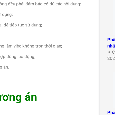
ộng đều phải đảm bảo có đủ các nội dung:
ử dụng;
i để tiếp tục sử dụng;
Phầ
nh
g làm việc không trọn thời gian;
✦ C
hợp đồng lao động;
202
g án.
ương án
Phầ