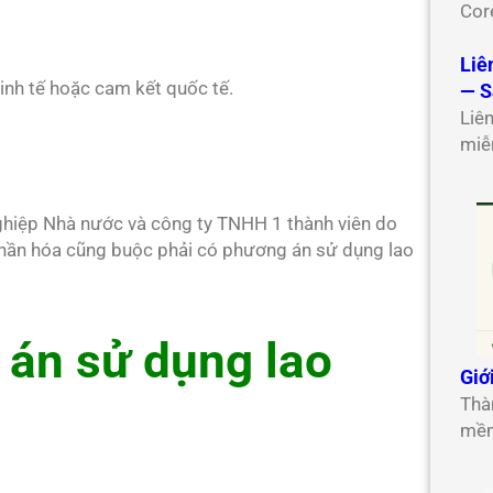
Cor
Liê
inh tế hoặc cam kết quốc tế.
— S
Liê
miễ
hiệp Nhà nước và công ty TNHH 1 thành viên do
phần hóa cũng buộc phải có phương án sử dụng lao
 án sử dụng lao
Giớ
Thà
mềm