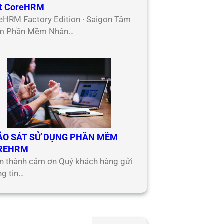
t CoreHRM
eHRM Factory Edition · Saigon Tâm
m Phần Mềm Nhân…
ẢO SÁT SỬ DỤNG PHẦN MỀM
REHRM
n thành cảm ơn Quý khách hàng gửi
ng tin…