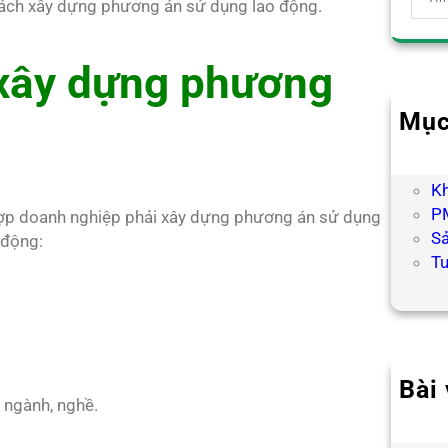
cách xây dựng phương án sử dụng lao động.
e
a
r
 xây dựng phương
c
h
Mục
B
H
K
PM
 hợp doanh nghiệp phải xây dựng phương án sử dụng
S
 động:
T
Bài 
i ngành, nghề.
Hợp
Chư