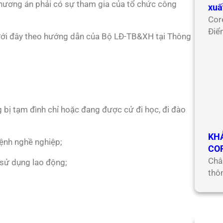
 phương án phải có sự tham gia của tổ chức công
xuấ
Cor
Điể
dưới đây theo hướng dẫn của Bộ LĐ-TB&XH tại Thông
 bị tạm đình chỉ hoặc đang được cử đi học, đi đào
KH
bệnh nghề nghiệp;
CO
Châ
sử dụng lao động;
thô