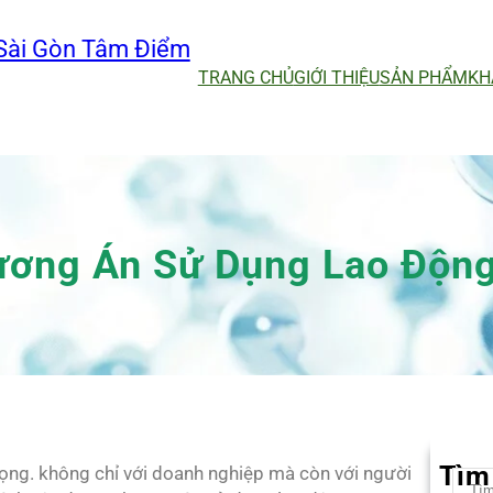
Sài Gòn Tâm Điểm
TRANG CHỦ
GIỚI THIỆU
SẢN PHẨM
KH
ương Án Sử Dụng Lao Độn
Tìm
rọng. không chỉ với doanh nghiệp mà còn với người
S