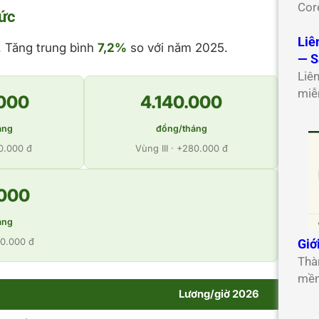
Cor
ức
Liê
. Tăng trung bình
7,2%
so với năm 2025.
— S
Liê
miễ
.000
4.140.000
áng
đồng/tháng
20.000 đ
Vùng III · +280.000 đ
.000
áng
Giớ
50.000 đ
Thà
mềm
Lương/giờ 2026