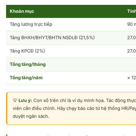
Khoản mục
Tín
Tăng lương trực tiếp
90 
Tăng BHXH/BHYT/BHTN NSDLĐ (21,5%)
27.
Tăng KPCĐ (2%)
27.
Tổng tăng/tháng
Tổng tăng/năm
× 1
💡
Lưu ý:
Con số trên chỉ là ví dụ minh họa. Tác động thự
viên cần điều chỉnh. Hãy chạy báo cáo từ hệ thống HR/Pay
duyệt ngân sách.