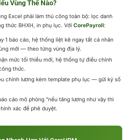
iểu Vùng Thế Nào?
ùng Excel phải làm thủ công toàn bộ: lọc danh
ng thức BHXH, in phụ lục. Với
CorePayroll
:
 1 báo cáo, hệ thống liệt kê ngay tất cả nhân
ùng mới — theo từng vùng địa lý.
ận mức tối thiểu mới, hệ thống tự điều chỉnh
công thức.
u chỉnh lương kèm template phụ lục — gửi ký số
áo cáo mô phỏng “nếu tăng lương như vậy thì
chính xác để phê duyệt.