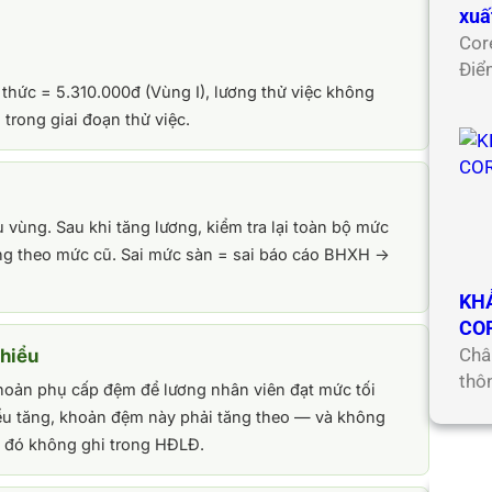
xuấ
Cor
Điể
nh thức = 5.310.000đ (Vùng I), lương thử việc không
trong giai đoạn thử việc.
vùng. Sau khi tăng lương, kiểm tra lại toàn bộ mức
g theo mức cũ. Sai mức sàn = sai báo cáo BHXH →
KH
CO
Châ
thiểu
thô
hoản phụ cấp đệm để lương nhân viên đạt mức tối
iểu tăng, khoản đệm này phải tăng theo — và không
ản đó không ghi trong HĐLĐ.