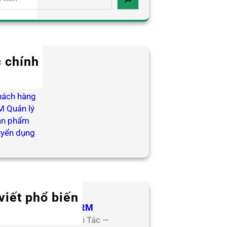
 chính
log HR
ợp tác
hách hàng
 Quản lý
ản phẩm
uyển dụng
viết phổ biến
 Tác Đối Tác CoreHRM
ơng Trình Hợp Tác Đối Tác —