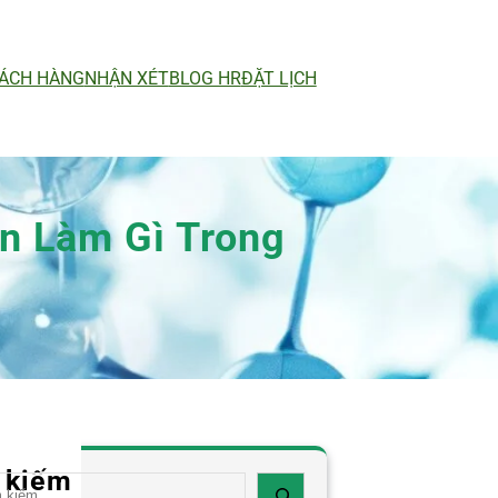
ÁCH HÀNG
NHẬN XÉT
BLOG HR
ĐẶT LỊCH
n Làm Gì Trong
 kiếm