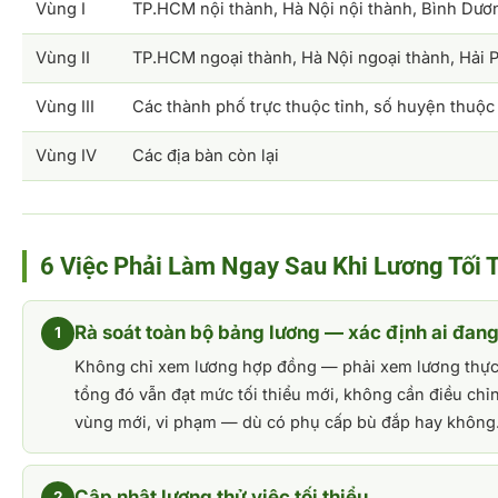
Vùng I
TP.HCM nội thành, Hà Nội nội thành, Bình Dươ
Vùng II
TP.HCM ngoại thành, Hà Nội ngoại thành, Hải 
Vùng III
Các thành phố trực thuộc tỉnh, số huyện thuộ
Vùng IV
Các địa bàn còn lại
6 Việc Phải Làm Ngay Sau Khi Lương Tối 
Rà soát toàn bộ bảng lương — xác định ai đan
1
Không chỉ xem lương hợp đồng — phải xem lương thực 
tổng đó vẫn đạt mức tối thiểu mới, không cần điều chỉ
vùng mới, vi phạm — dù có phụ cấp bù đắp hay không
Cập nhật lương thử việc tối thiểu
2