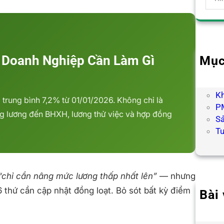
e
a
r
c
h
: Doanh Nghiệp Cần Làm Gì
Mục
B
H
K
trung bình 7,2% từ 01/01/2026. Không chỉ là
PM
ảng lương đến BHXH, lương thử việc và hợp đồng
S
T
“chỉ cần nâng mức lương thấp nhất lên”
— nhưng
 6 thứ cần cập nhật đồng loạt. Bỏ sót bất kỳ điểm
Bài 
Hợp
Chư