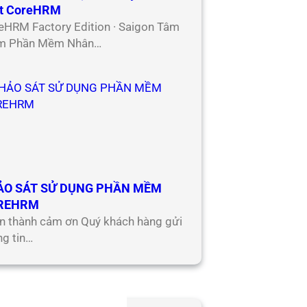
t CoreHRM
eHRM Factory Edition · Saigon Tâm
m Phần Mềm Nhân…
ẢO SÁT SỬ DỤNG PHẦN MỀM
REHRM
n thành cảm ơn Quý khách hàng gửi
ng tin…