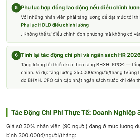
Phụ lục hợp đồng lao động nếu điều chỉnh lươ
5
Với những nhân viên phải tăng lương để đạt mức tối th
Phụ lục HĐLĐ điều chỉnh lương
. Không thể tự điều chỉnh đơn phương mà không có văn 
Tính lại tác động chi phí và ngân sách HR 202
6
Tăng lương tối thiểu kéo theo tăng BHXH, KPCĐ — tổng
chỉnh. Ví dụ: tăng lương 350.000đ/người/tháng (Vùng 
do BHXH. CFO cần cập nhật ngân sách trước khi đến th
Tác Động Chi Phí Thực Tế: Doanh Nghiệp 
Giả sử 30% nhân viên (90 người) đang ở mức lương dư
bình 300.000đ/người/tháng: