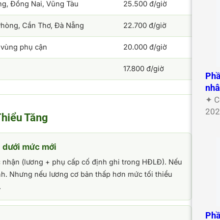
ng, Đồng Nai, Vũng Tàu
25.500 đ/giờ
Phòng, Cần Thơ, Đà Nẵng
22.700 đ/giờ
c vùng phụ cận
20.000 đ/giờ
17.800 đ/giờ
Phầ
nh
✦ C
202
Thiểu Tăng
g dưới mức mới
nhận (lương + phụ cấp cố định ghi trong HĐLĐ). Nếu
nh. Nhưng nếu lương cơ bản thấp hơn mức tối thiểu
.
Phầ