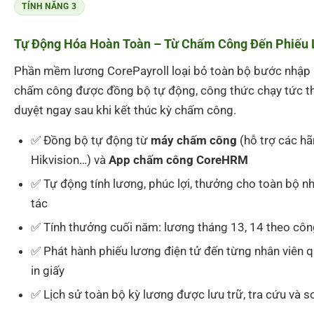
TÍNH NĂNG 3
Tự Động Hóa Hoàn Toàn – Từ Chấm Công Đến Phiếu
Phần mềm lương CorePayroll loại bỏ toàn bộ bước nhập li
chấm công được đồng bộ tự động, công thức chạy tức thì
duyệt ngay sau khi kết thúc kỳ chấm công.
✅ Đồng bộ tự động từ
máy chấm công
(hỗ trợ các h
Hikvision…) và
App chấm công CoreHRM
✅ Tự động tính lương, phúc lợi, thưởng cho toàn bộ n
tác
✅ Tính thưởng cuối năm: lương tháng 13, 14 theo côn
✅ Phát hành phiếu lương điện tử đến từng nhân viên 
in giấy
✅ Lịch sử toàn bộ kỳ lương được lưu trữ, tra cứu và 