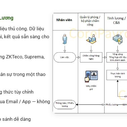
 Lương
ệu thủ công. Dữ liệu
, kết quả sẵn sàng cho
ãng ZKTeco, Suprema,
hân sự trong một thao
g thức tùy chỉnh
qua Email / App — không
so sánh dễ dàng