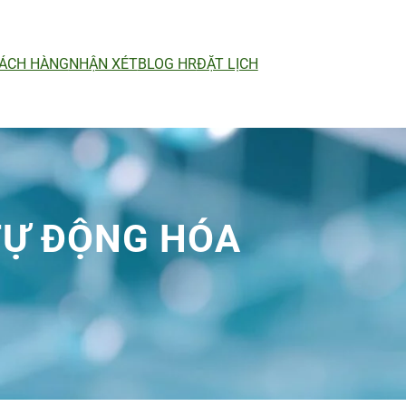
ÁCH HÀNG
NHẬN XÉT
BLOG HR
ĐẶT LỊCH
TỰ ĐỘNG HÓA