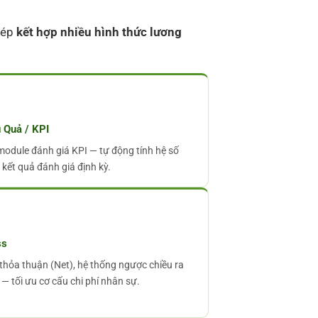
hép
kết hợp nhiều hình thức lương
 Quả / KPI
 module đánh giá KPI — tự động tính hệ số
kết quả đánh giá định kỳ.
ss
thỏa thuận (Net), hệ thống ngược chiều ra
— tối ưu cơ cấu chi phí nhân sự.