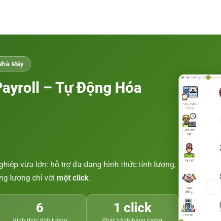
 Nhà Máy
ayroll – Tự Động Hóa
ệp vừa lớn: hỗ trợ đa dạng hình thức tính lương,
ng lương chỉ với
một click
.
6
1 click
Hình thức tính lương
Phát hành bảng lương