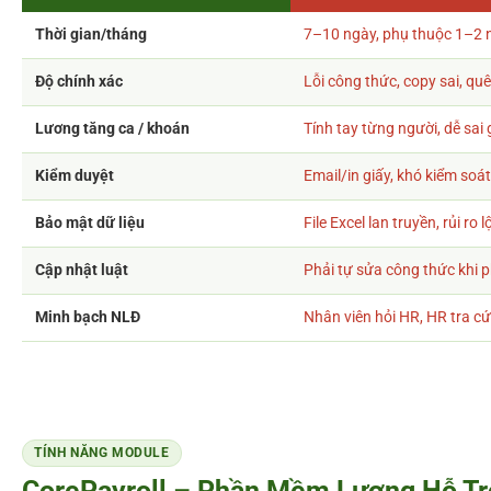
Thời gian/tháng
7–10 ngày, phụ thuộc 1–2 
Độ chính xác
Lỗi công thức, copy sai, qu
Lương tăng ca / khoán
Tính tay từng người, dễ sai
Kiểm duyệt
Email/in giấy, khó kiểm soá
Bảo mật dữ liệu
File Excel lan truyền, rủi ro 
Cập nhật luật
Phải tự sửa công thức khi p
Minh bạch NLĐ
Nhân viên hỏi HR, HR tra cứu
TÍNH NĂNG MODULE
CorePayroll – Phần Mềm Lương Hỗ Tr