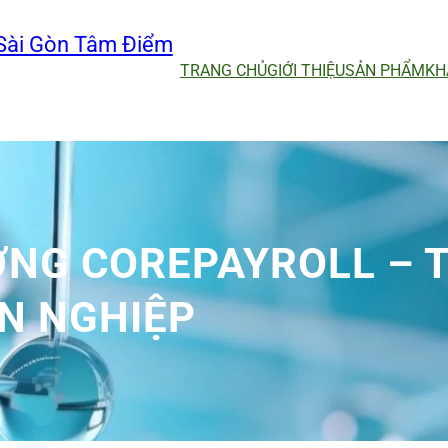
Sài Gòn Tâm Điểm
TRANG CHỦ
GIỚI THIỆU
SẢN PHẨM
KH
ƠNG COREPAYROLL – 
N NGHIỆP