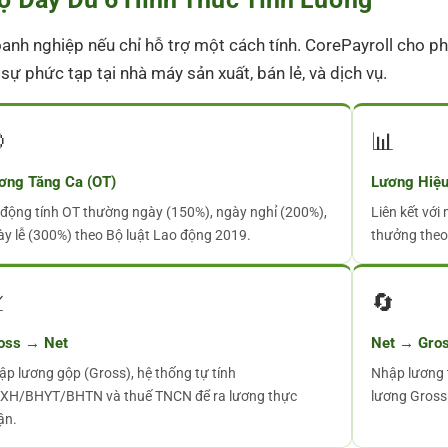
anh nghiệp nếu chỉ hỗ trợ một cách tính. CorePayroll cho p
ự phức tạp tại nhà máy sản xuất, bán lẻ, và dịch vụ.

📊
ơng Tăng Ca (OT)
Lương Hiệu
 động tính OT thường ngày (150%), ngày nghỉ (200%),
Liên kết với
ày lễ (300%) theo Bộ luật Lao động 2019.
thưởng theo 

🔄
oss → Net
Net → Gro
ập lương gộp (Gross), hệ thống tự tính
Nhập lương 
XH/BHYT/BHTN và thuế TNCN để ra lương thực
lương Gross 
ận.