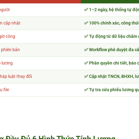
người
✅ 1–2 ngày, hệ thống tự độ
ên cập nhật
✅ 100% chính xác, công thứ
 giờ công
✅ Tự động từ dữ liệu chấm
t phiên bản
✅ Workflow phê duyệt đa cấ
lộ lương
✅ Phân quyền chi tiết, báo
háp luật thay đổi
✅ Cập nhật TNCN, BHXH, lươ
 file
✅ Tự tra cứu phiếu lương q
ợ Đầy Đủ 6 Hình Thức Tính Lương