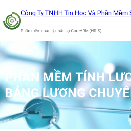
Chuyển
đến
Công Ty TNHH Tin Học Và Phần Mềm 
phần
nội
Phần mềm quản lý nhân sự CoreHRM (HRIS)
dung
PHẦN MỀM TÍNH LƯ
BẢNG LƯƠNG CHUYÊ