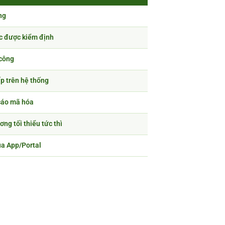
ng
c được kiểm định
 công
p trên hệ thống
 cáo mã hóa
ng tối thiểu tức thì
ua App/Portal