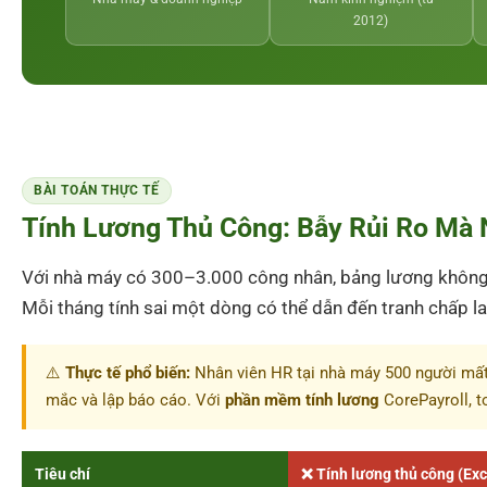
2012)
BÀI TOÁN THỰC TẾ
Tính Lương Thủ Công: Bẫy Rủi Ro Mà
Với nhà máy có 300–3.000 công nhân, bảng lương không 
Mỗi tháng tính sai một dòng có thể dẫn đến tranh chấp la
⚠️
Thực tế phổ biến:
Nhân viên HR tại nhà máy 500 người mất
mắc và lập báo cáo. Với
phần mềm tính lương
CorePayroll, t
Tiêu chí
❌ Tính lương thủ công (Exc