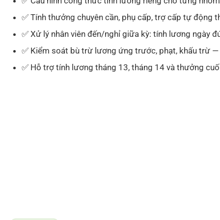
✅ Cấu hình công thức tính lương riêng cho từng nhóm 
✅ Tính thưởng chuyên cần, phụ cấp, trợ cấp tự động th
✅ Xử lý nhân viên đến/nghỉ giữa kỳ: tính lương ngày đ
✅ Kiểm soát bù trừ lương ứng trước, phạt, khấu trừ —
✅ Hỗ trợ tính lương tháng 13, tháng 14 và thưởng cu