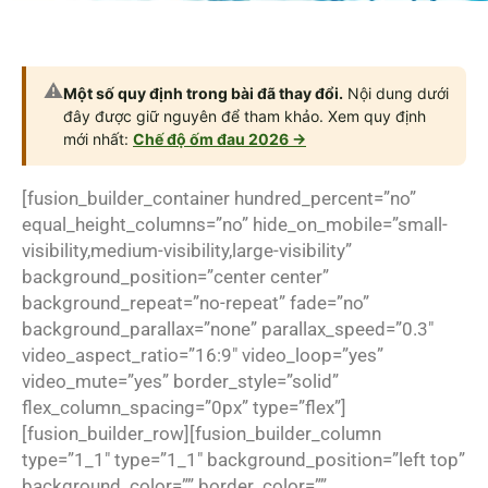
⚠️
Một số quy định trong bài đã thay đổi.
Nội dung dưới
đây được giữ nguyên để tham khảo. Xem quy định
mới nhất:
Chế độ ốm đau 2026 →
[fusion_builder_container hundred_percent=”no”
equal_height_columns=”no” hide_on_mobile=”small-
visibility,medium-visibility,large-visibility”
background_position=”center center”
background_repeat=”no-repeat” fade=”no”
background_parallax=”none” parallax_speed=”0.3″
video_aspect_ratio=”16:9″ video_loop=”yes”
video_mute=”yes” border_style=”solid”
flex_column_spacing=”0px” type=”flex”]
[fusion_builder_row][fusion_builder_column
type=”1_1″ type=”1_1″ background_position=”left top”
background_color=”” border_color=””