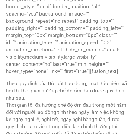
border_style=”solid” border_position=”all”
spacing=”yes” background_image=””
background_repeat=”no-repeat” padding_top=””
padding_right=”” padding_bottom=”” padding_left=””
margin_top=”0px” margin_bottom=”0px” class=””
id=”” animation_type=”” animation_speed=”0.3″
animation_direction=”left” hide_on_mobile=”small-
visibility,medium-visibility,large-visibility”
center_content=”no” last=”true” min_height=””
hover_type=”none” link=”” first=”true”][fusion_text]
Theo quy định của Bộ luật Lao động, Luật Bảo hiểm xã
hội thì thời gian hưởng chế độ ốm đau được quy định
như sau.
Thời gian tối đa hưởng chế độ ốm đau trong một năm
đối với người lao động tính theo ngày làm việc không
kể ngày nghỉ lễ, nghỉ tết, ngày nghỉ hằng tuần, được
quy định: Làm việc trong điều kiện bình thường thì
được hưởng 30 ngày nếu đã đóng bảo hiểm xã hội