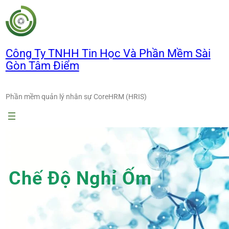
Chuyển
đến
phần
nội
Công Ty TNHH Tin Học Và Phần Mềm Sài
dung
Gòn Tâm Điểm
Phần mềm quản lý nhân sự CoreHRM (HRIS)
Chế Độ Nghỉ Ốm