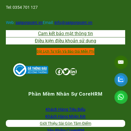
Tel: 0354 701 127
Web:
saigonpoint.vn
Email:
info@saigonpoint.vn
Cam kết bảo mật thông tin
Điều kiện điều khoản sử dụng
Đặt Lịch Tư Vấn Và Báo Giá Miễn Phí
Facebook
Twitter
LinkedIn
Phần Mềm Nhân Sự CoreHRM
Khách Hàng Tiêu Biểu
Khách Hàng Nhận Xét
Giới Thiệu Sài Gòn Tâm Điểm
Sản Phẩm CoreHRM