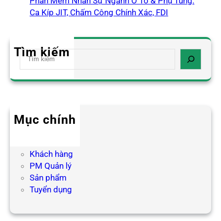
Phần Mềm Nhân Sự Ngành Ô Tô & Phụ Tùng:
Ca Kíp JIT, Chấm Công Chính Xác, FDI
Tìm kiếm
S
e
a
r
c
h
Mục chính
Blog HR
Hợp tác
Khách hàng
PM Quản lý
Sản phẩm
Tuyển dụng