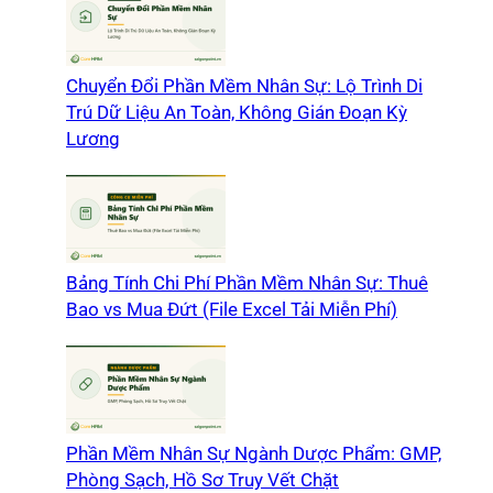
Chuyển Đổi Phần Mềm Nhân Sự: Lộ Trình Di
Trú Dữ Liệu An Toàn, Không Gián Đoạn Kỳ
Lương
Bảng Tính Chi Phí Phần Mềm Nhân Sự: Thuê
Bao vs Mua Đứt (File Excel Tải Miễn Phí)
Phần Mềm Nhân Sự Ngành Dược Phẩm: GMP,
Phòng Sạch, Hồ Sơ Truy Vết Chặt