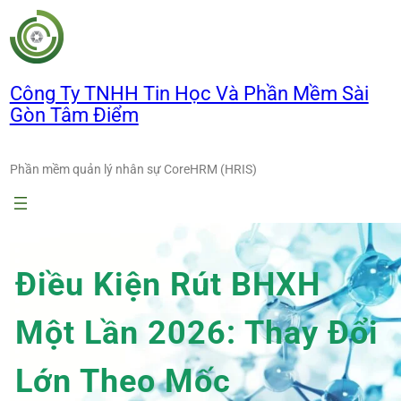
Chuyển
đến
phần
nội
Công Ty TNHH Tin Học Và Phần Mềm Sài
dung
Gòn Tâm Điểm
Phần mềm quản lý nhân sự CoreHRM (HRIS)
Điều Kiện Rút BHXH
Một Lần 2026: Thay Đổi
Lớn Theo Mốc