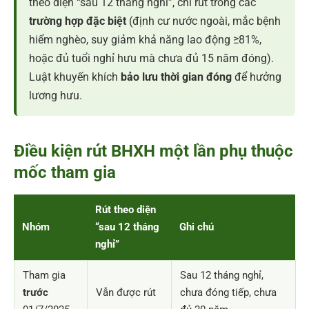
theo diện “sau 12 tháng nghỉ”, chỉ rút trong các
trường hợp đặc biệt
(định cư nước ngoài, mắc bệnh
hiểm nghèo, suy giảm khả năng lao động ≥81%,
hoặc đủ tuổi nghỉ hưu mà chưa đủ 15 năm đóng).
Luật khuyến khích
bảo lưu thời gian đóng
để hưởng
lương hưu.
Điều kiện rút BHXH một lần phụ thuộc
mốc tham gia
Rút theo diện
Nhóm
“sau 12 tháng
Ghi chú
nghỉ”
Tham gia
Sau 12 tháng nghỉ,
trước
Vẫn được rút
chưa đóng tiếp, chưa