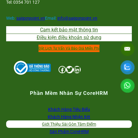
Tel: 0354 701 127
Web:
saigonpoint.vn
Email:
info@saigonpoint.vn
Cam kết bảo mật thông tin
Điều kiện điều khoản sử dụng
Đặt Lịch Tư Vấn Và Báo Giá Miễn Phí
Facebook
Twitter
LinkedIn
Phần Mềm Nhân Sự CoreHRM
Khách Hàng Tiêu Biểu
Khách Hàng Nhận Xét
Giới Thiệu Sài Gòn Tâm Điểm
Sản Phẩm CoreHRM