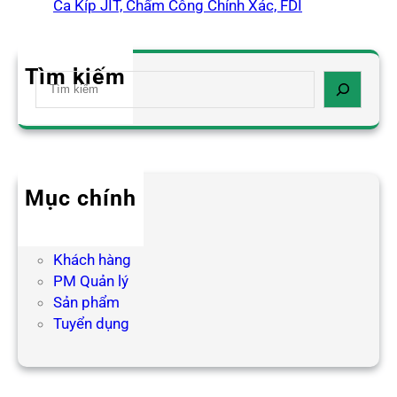
Ca Kíp JIT, Chấm Công Chính Xác, FDI
Tìm kiếm
S
e
a
r
c
h
Mục chính
Blog HR
Hợp tác
Khách hàng
PM Quản lý
Sản phẩm
Tuyển dụng