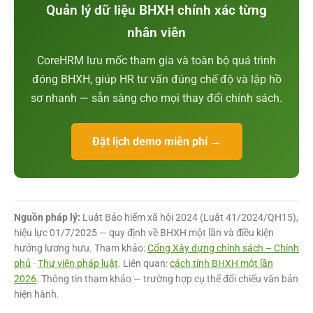
Quản lý dữ liệu BHXH chính xác từng
nhân viên
CoreHRM lưu mốc tham gia và toàn bộ quá trình
đóng BHXH, giúp HR tư vấn đúng chế độ và lập hồ
sơ nhanh — sẵn sàng cho mọi thay đổi chính sách.
Đặt lịch demo miễn phí →
Nguồn pháp lý:
Luật Bảo hiểm xã hội 2024 (Luật 41/2024/QH15),
hiệu lực 01/7/2025 — quy định về BHXH một lần và điều kiện
hưởng lương hưu. Tham khảo:
Cổng Xây dựng chính sách – Chính
phủ
·
Thư viện pháp luật
. Liên quan:
cách tính BHXH một lần
2026
. Thông tin tham khảo — trường hợp cụ thể đối chiếu văn bản
hiện hành.