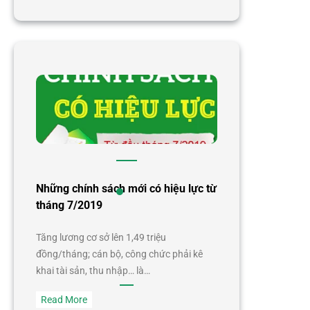
Nhiều
chính
sách
mới
có
hiệu
lực
tháng
11/2019
Những chính sách mới có hiệu lực từ
tháng 7/2019
Tăng lương cơ sở lên 1,49 triệu
đồng/tháng; cán bộ, công chức phải kê
khai tài sản, thu nhập… là…
:
Read More