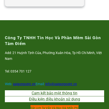
BỔ
SUNG
CHÍNH
SÁCH
THÚC
ĐẨY
PHỤ
Công Ty TNHH Tin Học Và Phần Mềm Sài Gòn
NỮ
Tâm Điểm
THAM
Add: 21 Huỳnh Tịnh Của, Phường Xuân Hòa, Tp Hồ Chí Minh, Việt
GIA
Nam
LAO
ĐỘNG
Tel: 0354 701 127
Web:
saigonpoint.vn
Email:
info@saigonpoint.vn
Cam kết bảo mật thông tin
Điều kiện điều khoản sử dụng
Đặt Lịch Tư Vấn Và Báo Giá Miễn Phí