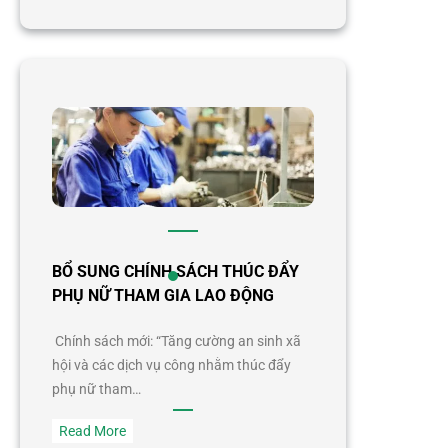
Những
chính
sách
mới
có
hiệu
lực
từ
tháng
7/2019
BỔ SUNG CHÍNH SÁCH THÚC ĐẨY
PHỤ NỮ THAM GIA LAO ĐỘNG
Chính sách mới: “Tăng cường an sinh xã
hội và các dịch vụ công nhằm thúc đẩy
phụ nữ tham…
:
Read More