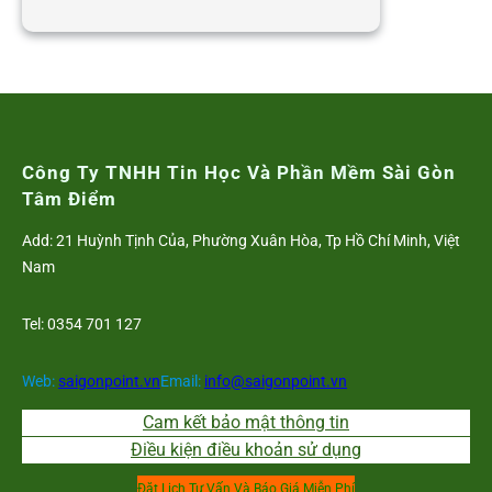
Từ
2020,
không
cần
giấy
tờ
tùy
Công Ty TNHH Tin Học Và Phần Mềm Sài Gòn
thân
Tâm Điểm
khi
Add: 21 Huỳnh Tịnh Của, Phường Xuân Hòa, Tp Hồ Chí Minh, Việt
khám
Nam
chữa
bệnh
Tel: 0354 701 127
BHYT
Web:
saigonpoint.vn
Email:
info@saigonpoint.vn
Cam kết bảo mật thông tin
Điều kiện điều khoản sử dụng
Đặt Lịch Tư Vấn Và Báo Giá Miễn Phí