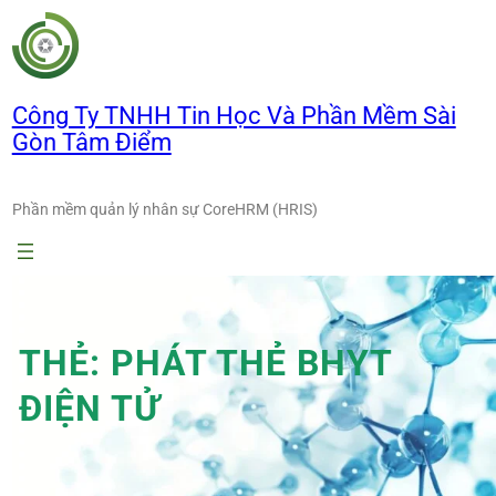
Chuyển
đến
phần
nội
Công Ty TNHH Tin Học Và Phần Mềm Sài
dung
Gòn Tâm Điểm
Phần mềm quản lý nhân sự CoreHRM (HRIS)
THẺ:
PHÁT THẺ BHYT
ĐIỆN TỬ