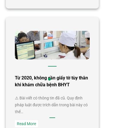
Infographic:
Thẻ
Bảo
hiểm
y
tế
điện
tử
có
gì
đặc
Từ 2020, không cần giấy tờ tùy thân
biệt?
khi khám chữa bệnh BHYT
⚠️ Bài viết có thông tin đã cũ. Quy định
pháp luật được trích dẫn trong bài này có
thể…
:
Read More