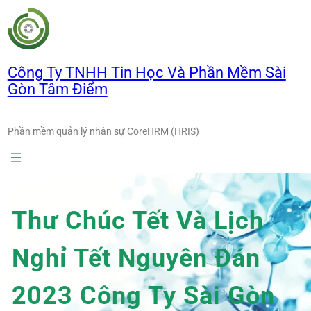
Chuyển
đến
phần
nội
Công Ty TNHH Tin Học Và Phần Mềm Sài
dung
Gòn Tâm Điểm
Phần mềm quản lý nhân sự CoreHRM (HRIS)
Thư Chúc Tết Và Lịch
Nghỉ Tết Nguyên Đán
2023 Công Ty Sài Gòn