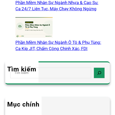
Phần Mềm Nhân Sự Ngành Nhựa & Cao Su:
Ca 24/7 Liên Tục, Máy Chạy Không Ngừng
Phần Mềm Nhân Sự Ngành Ô Tô & Phụ Tùng:
Ca Kíp JIT, Chấm Công Chính Xác, FDI
Tìm kiếm
S
e
a
r
c
h
Mục chính
Blog HR