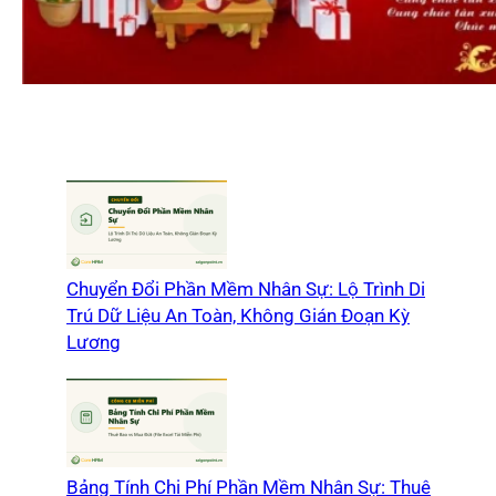
Chuyển Đổi Phần Mềm Nhân Sự: Lộ Trình Di
Trú Dữ Liệu An Toàn, Không Gián Đoạn Kỳ
Lương
Bảng Tính Chi Phí Phần Mềm Nhân Sự: Thuê