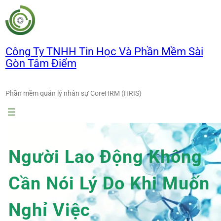
Chuyển
đến
phần
nội
Công Ty TNHH Tin Học Và Phần Mềm Sài
dung
Gòn Tâm Điểm
Phần mềm quản lý nhân sự CoreHRM (HRIS)
Người Lao Động Không
Cần Nói Lý Do Khi Muốn
Nghỉ Việc