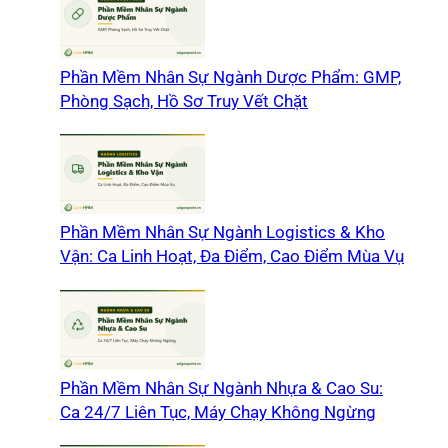
Phần Mềm Nhân Sự Ngành Dược Phẩm: GMP,
Phòng Sạch, Hồ Sơ Truy Vết Chặt
Phần Mềm Nhân Sự Ngành Logistics & Kho
Vận: Ca Linh Hoạt, Đa Điểm, Cao Điểm Mùa Vụ
Phần Mềm Nhân Sự Ngành Nhựa & Cao Su:
Ca 24/7 Liên Tục, Máy Chạy Không Ngừng