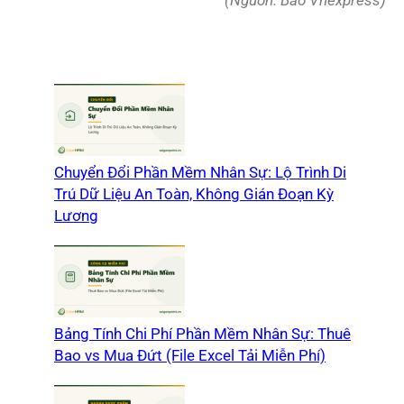
Chuyển Đổi Phần Mềm Nhân Sự: Lộ Trình Di
Trú Dữ Liệu An Toàn, Không Gián Đoạn Kỳ
Lương
Bảng Tính Chi Phí Phần Mềm Nhân Sự: Thuê
Bao vs Mua Đứt (File Excel Tải Miễn Phí)