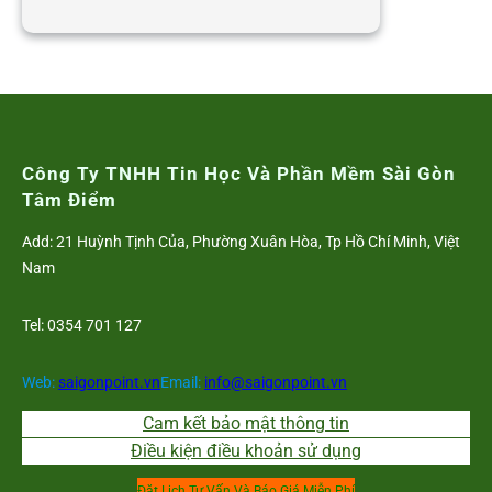
Phần
mềm
quản
lý
nhân
sự
online-
Công Ty TNHH Tin Học Và Phần Mềm Sài Gòn
Giải
Tâm Điểm
pháp
Add: 21 Huỳnh Tịnh Của, Phường Xuân Hòa, Tp Hồ Chí Minh, Việt
cao
Nam
cấp
số
Tel: 0354 701 127
01
hiện
nay
Web:
saigonpoint.vn
Email:
info@saigonpoint.vn
Cam kết bảo mật thông tin
Điều kiện điều khoản sử dụng
Đặt Lịch Tư Vấn Và Báo Giá Miễn Phí