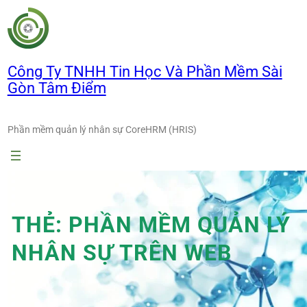
Chuyển
đến
phần
nội
Công Ty TNHH Tin Học Và Phần Mềm Sài
dung
Gòn Tâm Điểm
Phần mềm quản lý nhân sự CoreHRM (HRIS)
THẺ:
PHẦN MỀM QUẢN LÝ
NHÂN SỰ TRÊN WEB