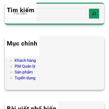
Tìm kiếm
S
e
a
r
c
h
Mục chính
Blog HR
Hợp tác
Khách hàng
PM Quản lý
Sản phẩm
Tuyển dụng
Bài viết phổ biến