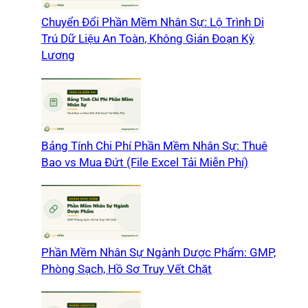
Chuyển Đổi Phần Mềm Nhân Sự: Lộ Trình Di
Trú Dữ Liệu An Toàn, Không Gián Đoạn Kỳ
Lương
Bảng Tính Chi Phí Phần Mềm Nhân Sự: Thuê
Bao vs Mua Đứt (File Excel Tải Miễn Phí)
Phần Mềm Nhân Sự Ngành Dược Phẩm: GMP,
Phòng Sạch, Hồ Sơ Truy Vết Chặt