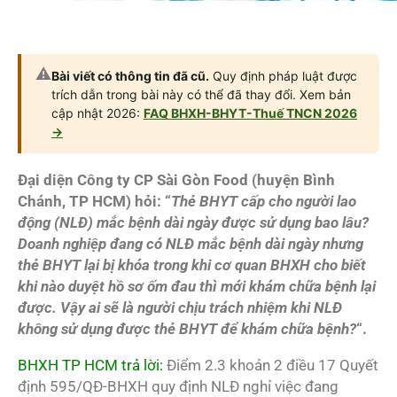
⚠️
Bài viết có thông tin đã cũ.
Quy định pháp luật được
trích dẫn trong bài này có thể đã thay đổi. Xem bản
cập nhật 2026:
FAQ BHXH-BHYT-Thuế TNCN 2026
→
Đại diện Công ty CP Sài Gòn Food (huyện Bình
Chánh, TP HCM) hỏi: “
Thẻ BHYT cấp cho người lao
động (NLĐ) mắc bệnh dài ngày được sử dụng bao lâu?
Doanh nghiệp đang có NLĐ mắc bệnh dài ngày nhưng
thẻ BHYT lại bị khóa trong khi cơ quan BHXH cho biết
khi nào duyệt hồ sơ ốm đau thì mới khám chữa bệnh lại
được. Vậy ai sẽ là người chịu trách nhiệm khi NLĐ
không sử dụng được thẻ BHYT để khám chữa bệnh?
“.
BHXH TP HCM trả lời:
Điểm 2.3 khoản 2 điều 17 Quyết
định 595/QĐ-BHXH quy định NLĐ nghỉ việc đang