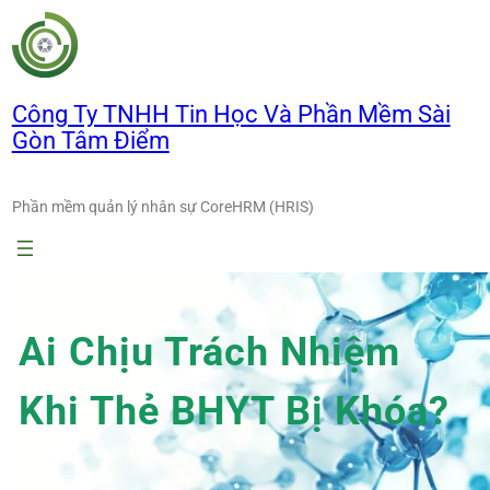
Chuyển
đến
phần
nội
Công Ty TNHH Tin Học Và Phần Mềm Sài
dung
Gòn Tâm Điểm
Phần mềm quản lý nhân sự CoreHRM (HRIS)
Ai Chịu Trách Nhiệm
Khi Thẻ BHYT Bị Khóa?