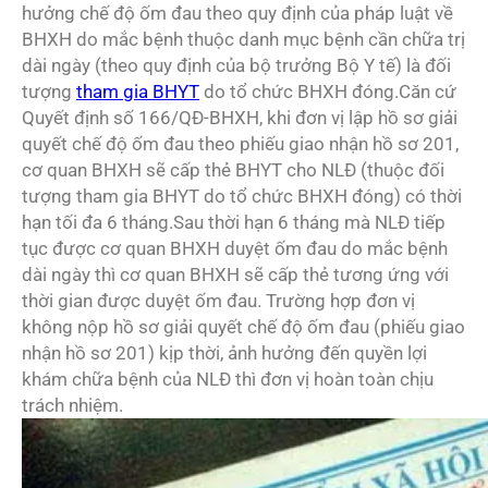
hưởng chế độ ốm đau theo quy định của pháp luật về
BHXH do mắc bệnh thuộc danh mục bệnh cần chữa trị
dài ngày (theo quy định của bộ trưởng Bộ Y tế) là đối
tượng
tham gia BHYT
do tổ chức BHXH đóng.Căn cứ
Quyết định số 166/QĐ-BHXH, khi đơn vị lập hồ sơ giải
quyết chế độ ốm đau theo phiếu giao nhận hồ sơ 201,
cơ quan BHXH sẽ cấp thẻ BHYT cho NLĐ (thuộc đối
tượng tham gia BHYT do tổ chức BHXH đóng) có thời
hạn tối đa 6 tháng.Sau thời hạn 6 tháng mà NLĐ tiếp
tục được cơ quan BHXH duyệt ốm đau do mắc bệnh
dài ngày thì cơ quan BHXH sẽ cấp thẻ tương ứng với
thời gian được duyệt ốm đau. Trường hợp đơn vị
không nộp hồ sơ giải quyết chế độ ốm đau (phiếu giao
nhận hồ sơ 201) kịp thời, ảnh hưởng đến quyền lợi
khám chữa bệnh của NLĐ thì đơn vị hoàn toàn chịu
trách nhiệm.