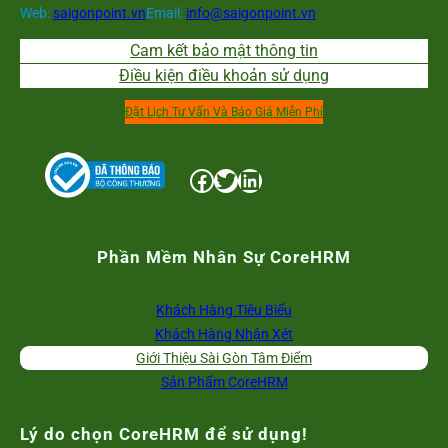
Web:
saigonpoint.vn
Email:
info@saigonpoint.vn
Cam kết bảo mật thông tin
Điều kiện điều khoản sử dụng
Đặt Lịch Tư Vấn Và Báo Giá Miễn Phí
Facebook
Twitter
LinkedIn
Phần Mềm Nhân Sự CoreHRM
Khách Hàng Tiêu Biểu
Khách Hàng Nhận Xét
Giới Thiệu Sài Gòn Tâm Điểm
Sản Phẩm CoreHRM
Lý do chọn CoreHRM để sử dụng!