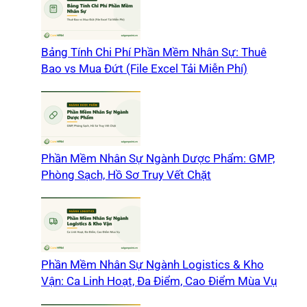
Bảng Tính Chi Phí Phần Mềm Nhân Sự: Thuê
Bao vs Mua Đứt (File Excel Tải Miễn Phí)
Phần Mềm Nhân Sự Ngành Dược Phẩm: GMP,
Phòng Sạch, Hồ Sơ Truy Vết Chặt
Phần Mềm Nhân Sự Ngành Logistics & Kho
Vận: Ca Linh Hoạt, Đa Điểm, Cao Điểm Mùa Vụ