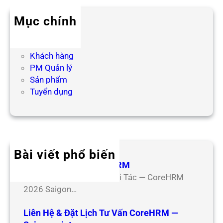
c
h
Mục chính
Blog HR
Hợp tác
Khách hàng
PM Quản lý
Sản phẩm
Tuyển dụng
Bài viết phổ biến
Hợp Tác Đối Tác CoreHRM
Chương Trình Hợp Tác Đối Tác — CoreHRM
2026 Saigon…
Liên Hệ & Đặt Lịch Tư Vấn CoreHRM —