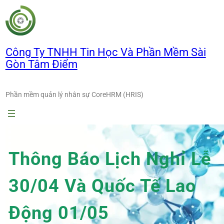
Chuyển
đến
phần
nội
Công Ty TNHH Tin Học Và Phần Mềm Sài
dung
Gòn Tâm Điểm
Phần mềm quản lý nhân sự CoreHRM (HRIS)
Thông Báo Lịch Nghỉ Lễ
30/04 Và Quốc Tế Lao
Động 01/05