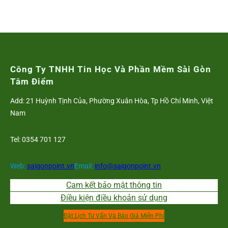
Công Ty TNHH Tin Học Và Phần Mềm Sài Gòn
Tâm Điểm
Add: 21 Huỳnh Tịnh Của, Phường Xuân Hòa, Tp Hồ Chí Minh, Việt
Nam
Tel: 0354 701 127
Web:
saigonpoint.vn
Email:
info@saigonpoint.vn
Cam kết bảo mật thông tin
Điều kiện điều khoản sử dụng
Đặt Lịch Tư Vấn Và Báo Giá Miễn Phí