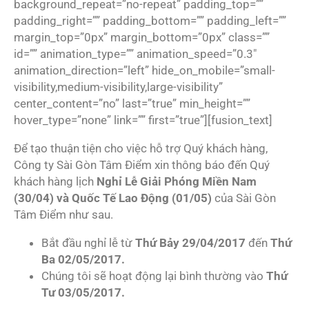
background_repeat=”no-repeat” padding_top=””
padding_right=”” padding_bottom=”” padding_left=””
margin_top=”0px” margin_bottom=”0px” class=””
id=”” animation_type=”” animation_speed=”0.3″
animation_direction=”left” hide_on_mobile=”small-
visibility,medium-visibility,large-visibility”
center_content=”no” last=”true” min_height=””
hover_type=”none” link=”” first=”true”][fusion_text]
Để tạo thuận tiện cho việc hỗ trợ Quý khách hàng,
Công ty Sài Gòn Tâm Điểm xin thông báo đến Quý
khách hàng lịch
Nghỉ Lễ Giải Phóng Miền Nam
(30/04) và Quốc Tế Lao Động (01/05)
của Sài Gòn
Tâm Điểm như sau.
Bắt đầu nghỉ lễ từ
Thứ Bảy 29/04/2017
đến
Thứ
Ba 02/05/2017.
Chúng tôi sẽ hoạt động lại bình thường vào
Thứ
Tư 03/05/2017.