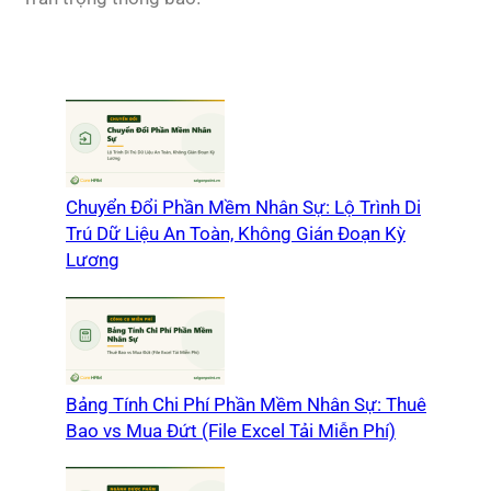
Chuyển Đổi Phần Mềm Nhân Sự: Lộ Trình Di
Trú Dữ Liệu An Toàn, Không Gián Đoạn Kỳ
Lương
Bảng Tính Chi Phí Phần Mềm Nhân Sự: Thuê
Bao vs Mua Đứt (File Excel Tải Miễn Phí)