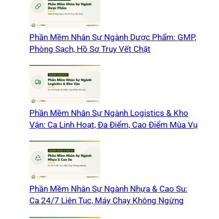
Phần Mềm Nhân Sự Ngành Dược Phẩm: GMP,
Phòng Sạch, Hồ Sơ Truy Vết Chặt
Phần Mềm Nhân Sự Ngành Logistics & Kho
Vận: Ca Linh Hoạt, Đa Điểm, Cao Điểm Mùa Vụ
Phần Mềm Nhân Sự Ngành Nhựa & Cao Su:
Ca 24/7 Liên Tục, Máy Chạy Không Ngừng