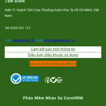
Tâm Điểm
Add: 21 Huỳnh Tịnh Của, Phường Xuân Hòa, Tp Hồ Chí Minh, Việt
Nam
Tel: 0354 701 127
Web:
saigonpoint.vn
Email:
info@saigonpoint.vn
Cam kết bảo mật thông tin
Điều kiện điều khoản sử dụng
Đặt Lịch Tư Vấn Và Báo Giá Miễn Phí
Facebook
Twitter
LinkedIn
Phần Mềm Nhân Sự CoreHRM