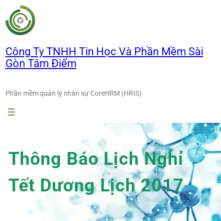
Chuyển
đến
phần
nội
Công Ty TNHH Tin Học Và Phần Mềm Sài
dung
Gòn Tâm Điểm
Phần mềm quản lý nhân sự CoreHRM (HRIS)
Thông Báo Lịch Nghỉ
Tết Dương Lịch 2017