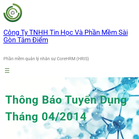
Chuyển
đến
phần
nội
Công Ty TNHH Tin Học Và Phần Mềm Sài
dung
Gòn Tâm Điểm
Phần mềm quản lý nhân sự CoreHRM (HRIS)
Thông Báo Tuyển Dụng
Tháng 04/2014