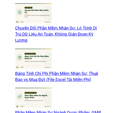
Chuyển Đổi Phần Mềm Nhân Sự: Lộ Trình Di
Trú Dữ Liệu An Toàn, Không Gián Đoạn Kỳ
Lương
Bảng Tính Chi Phí Phần Mềm Nhân Sự: Thuê
Bao vs Mua Đứt (File Excel Tải Miễn Phí)
Phần Mềm Nhân Sự Ngành Dược Phẩm: GMP,