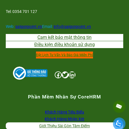
Tel: 0354 701 127
Web:
saigonpoint.vn
Email:
info@saigonpoint.vn
Cam kết bảo mật thông tin
Điều kiện điều khoản sử dụng
Đặt Lịch Tư Vấn Và Báo Giá Miễn Phí
Facebook
Twitter
LinkedIn
Phần Mềm Nhân Sự CoreHRM
Khách Hàng Tiêu Biểu
Khách Hàng Nhận Xét
Giới Thiệu Sài Gòn Tâm Điểm