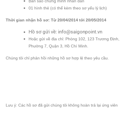
Bản sao chứng minh nhân dân
01 hình thẻ (có thể kèm theo sơ yếu lý lịch)
Thời gian nhận hồ sơ: Từ 20/04/2014 tới 20/05/2014
Hồ sơ gửi về: info@saigonpoint.vn
Hoặc gửi về địa chỉ: Phòng 102, 123 Trương Định,
Phường 7, Quận 3, Hồ Chí Minh.
Chúng tôi chỉ phản hồi những hồ sơ hợp lệ theo yêu cầu.
Lưu ý: Các hồ sơ đã gửi chúng tôi không hoàn trả lại ứng viên