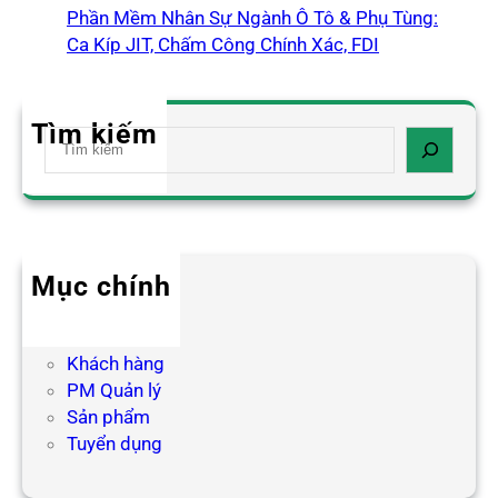
Phần Mềm Nhân Sự Ngành Ô Tô & Phụ Tùng:
Ca Kíp JIT, Chấm Công Chính Xác, FDI
Tìm kiếm
S
e
a
r
c
h
Mục chính
Blog HR
Hợp tác
Khách hàng
PM Quản lý
Sản phẩm
Tuyển dụng