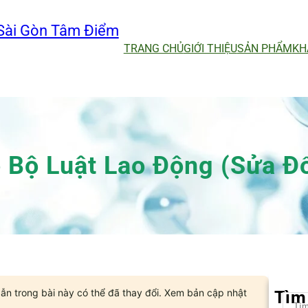
Sài Gòn Tâm Điểm
TRANG CHỦ
GIỚI THIỆU
SẢN PHẨM
KH
Bộ Luật Lao Động (sửa Đổ
ẫn trong bài này có thể đã thay đổi. Xem bản cập nhật
Tìm
S