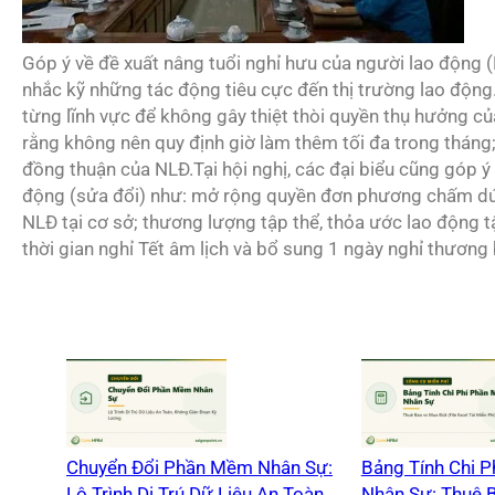
Góp ý về đề xuất nâng tuổi nghỉ hưu của người lao động (
nhắc kỹ những tác động tiêu cực đến thị trường lao động.
từng lĩnh vực để không gây thiệt thòi quyền thụ hưởng củ
rằng không nên quy định giờ làm thêm tối đa trong tháng
đồng thuận của NLĐ.Tại hội nghị, các đại biểu cũng góp 
động (sửa đổi) như: mở rộng quyền đơn phương chấm dứt
NLĐ tại cơ sở; thương lượng tập thể, thỏa ước lao động tậ
thời gian nghỉ Tết âm lịch và bổ sung 1 ngày nghỉ thương bi
Chuyển Đổi Phần Mềm Nhân Sự:
Bảng Tính Chi 
Lộ Trình Di Trú Dữ Liệu An Toàn,
Nhân Sự: Thuê 