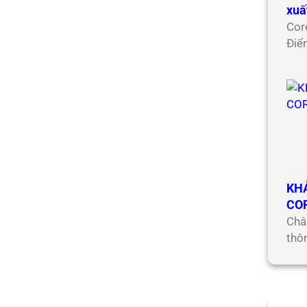
xuấ
Cor
Điể
KH
CO
Châ
thô