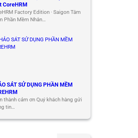
t CoreHRM
eHRM Factory Edition · Saigon Tâm
m Phần Mềm Nhân…
ẢO SÁT SỬ DỤNG PHẦN MỀM
REHRM
n thành cảm ơn Quý khách hàng gửi
ng tin…