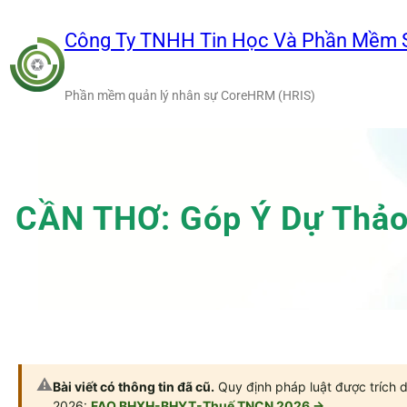
Chuyển
đến
Công Ty TNHH Tin Học Và Phần Mềm 
phần
nội
Phần mềm quản lý nhân sự CoreHRM (HRIS)
dung
CẦN THƠ: Góp Ý Dự Thảo 
⚠️
Bài viết có thông tin đã cũ.
Quy định pháp luật được trích d
2026:
FAQ BHXH-BHYT-Thuế TNCN 2026 →