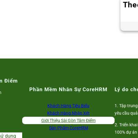
The
m Điểm
Phần Mềm Nhân Sự CoreHRM
Lý do c
m
Khách Hàng Tiêu Biểu
1. Tập trung
Khách Hàng Nhận Xét
yêu cầu quả
Giới Thiệu Sài Gòn Tâm Điểm
2. Triển kha
Sản Phẩm CoreHRM
100% dự án
sử dụng