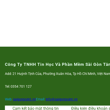
Công Ty TNHH Tin Học Và Phần Mềm Sài Gòn Tâ
Add: 21 Huỳnh Tịnh Của, Phường Xuân Hòa, Tp Hồ Chí Minh, Việt Na
Tel: 0354 701 127
Web:
saigonpoint.vn
Email:
info@saigonpoint.vn
Cam kết bảo mật thông tin
Điều kiện điều khoản 