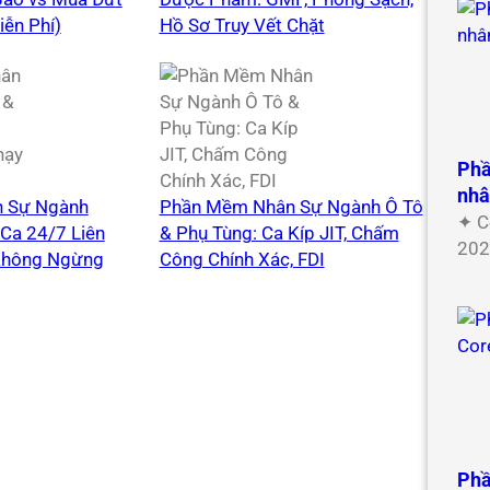
iễn Phí)
Hồ Sơ Truy Vết Chặt
Phầ
nh
 Sự Ngành
Phần Mềm Nhân Sự Ngành Ô Tô
✦ C
Ca 24/7 Liên
& Phụ Tùng: Ca Kíp JIT, Chấm
202
Không Ngừng
Công Chính Xác, FDI
Phầ