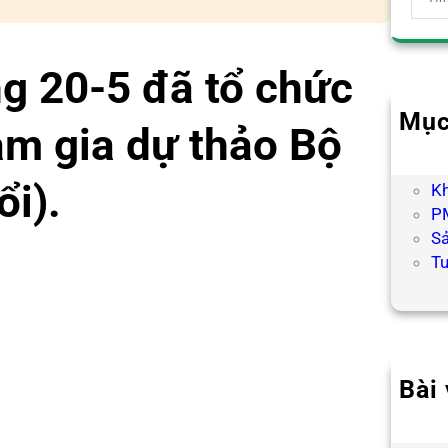
e
a
r
g 20-5 đã tổ chức
c
h
Mục
ham gia dự thảo Bộ
B
H
i).
K
PM
S
T
Bài 
Hợp
Chư