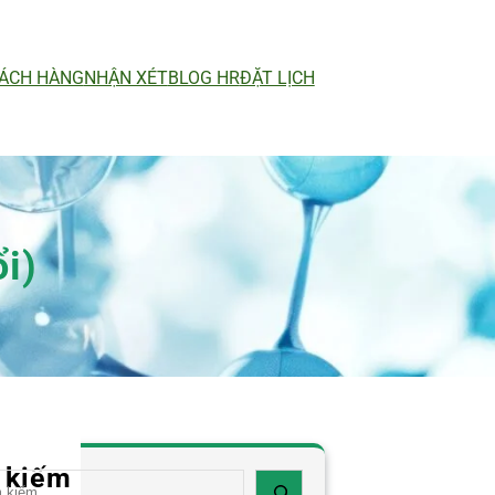
ÁCH HÀNG
NHẬN XÉT
BLOG HR
ĐẶT LỊCH
i)
 kiếm