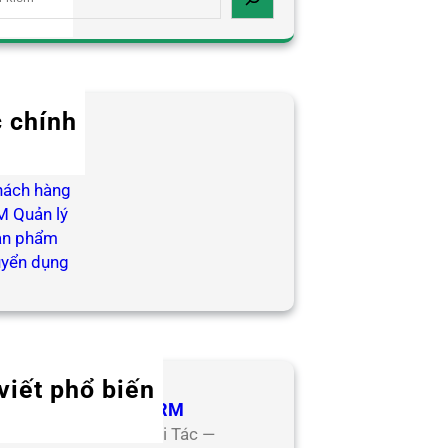
 chính
log HR
ợp tác
hách hàng
 Quản lý
ản phẩm
uyển dụng
viết phổ biến
 Tác Đối Tác CoreHRM
ơng Trình Hợp Tác Đối Tác —