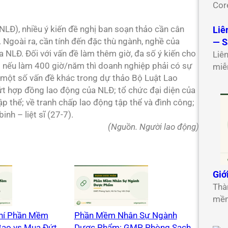
Cor
NLĐ), nhiều ý kiến đề nghị ban soạn thảo cần cân
Liê
 Ngoài ra, cần tính đến đặc thù ngành, nghề của
— S
a NLĐ. Đối với vấn đề làm thêm giờ, đa số ý kiến cho
Liê
; nếu làm 400 giờ/năm thì doanh nghiệp phải có sự
miễ
ý một số vấn đề khác trong dự thảo Bộ Luật Lao
 hợp đồng lao động của NLĐ; tổ chức đại diện của
p thể; về tranh chấp lao động tập thể và đình công;
nh – liệt sĩ (27-7).
(Nguồn. Người lao động)
Giớ
Thà
mềm
Phí Phần Mềm
Phần Mềm Nhân Sự Ngành
Bao vs Mua Đứt
Dược Phẩm: GMP, Phòng Sạch,