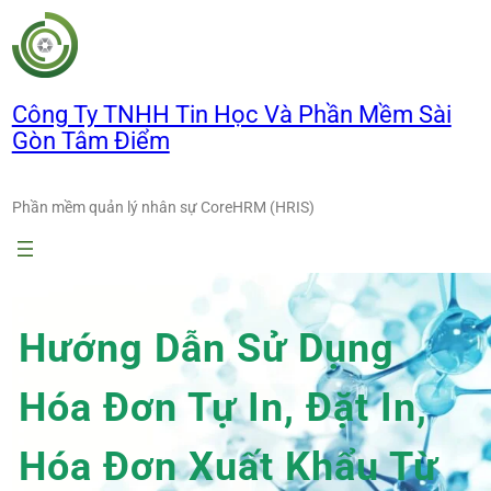
Chuyển
đến
phần
nội
Công Ty TNHH Tin Học Và Phần Mềm Sài
dung
Gòn Tâm Điểm
Phần mềm quản lý nhân sự CoreHRM (HRIS)
Hướng Dẫn Sử Dụng
Hóa Đơn Tự In, Đặt In,
Hóa Đơn Xuất Khẩu Từ