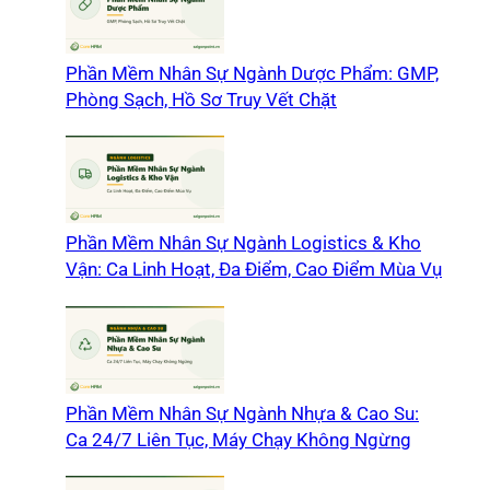
Phần Mềm Nhân Sự Ngành Dược Phẩm: GMP,
Phòng Sạch, Hồ Sơ Truy Vết Chặt
Phần Mềm Nhân Sự Ngành Logistics & Kho
Vận: Ca Linh Hoạt, Đa Điểm, Cao Điểm Mùa Vụ
Phần Mềm Nhân Sự Ngành Nhựa & Cao Su:
Ca 24/7 Liên Tục, Máy Chạy Không Ngừng