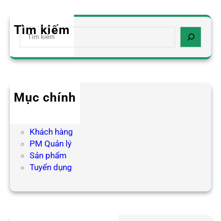
Tìm kiếm
S
e
a
r
c
h
Mục chính
Blog HR
Hợp tác
Khách hàng
PM Quản lý
Sản phẩm
Tuyển dụng