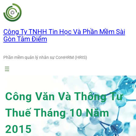
Chuyển
đến
phần
nội
Công Ty TNHH Tin Học Và Phần Mềm Sài
dung
Gòn Tâm Điểm
Phần mềm quản lý nhân sự CoreHRM (HRIS)
Công Văn Và Thông Tư
Thuế Tháng 10 Năm
2015