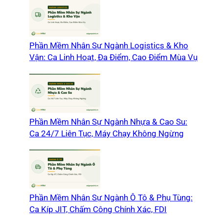
Phần Mềm Nhân Sự Ngành Logistics & Kho
Vận: Ca Linh Hoạt, Đa Điểm, Cao Điểm Mùa Vụ
Phần Mềm Nhân Sự Ngành Nhựa & Cao Su:
Ca 24/7 Liên Tục, Máy Chạy Không Ngừng
Phần Mềm Nhân Sự Ngành Ô Tô & Phụ Tùng:
Ca Kíp JIT, Chấm Công Chính Xác, FDI