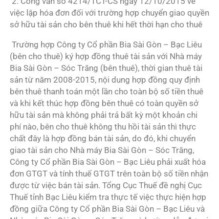
2. Công văn số 4214/TCT-CS ngày 12/10/2015 về
việc lập hóa đơn đối với trường hợp chuyển giao quyền
sở hữu tài sản cho bên thuê khi hết thời hạn cho thuê
Trường hợp Công ty Cổ phần Bia Sài Gòn – Bạc Liêu
(bên cho thuê) ký hợp đồng thuê tài sản với Nhà máy
Bia Sài Gòn – Sóc Trăng (bên thuê), thời gian thuê tài
sản từ năm 2008-2015, nội dung hợp đồng quy định
bên thuê thanh toán một lần cho toàn bộ số tiền thuê
và khi kết thúc hợp đồng bên thuê có toàn quyền sở
hữu tài sản mà không phải trả bất kỳ một khoản chi
phí nào, bên cho thuê không thu hồi tài sản thì thực
chất đây là hợp đồng bán tài sản, do đó, khi chuyển
giao tài sản cho Nhà máy Bia Sài Gòn – Sóc Trăng,
Công ty Cổ phần Bia Sài Gòn – Bạc Liêu phải xuất hóa
đơn GTGT và tính thuế GTGT trên toàn bộ số tiền nhận
được từ việc bán tài sản. Tổng Cục Thuế đề nghị Cục
Thuế tỉnh Bạc Liêu kiểm tra thực tế việc thực hiện hợp
đồng giữa Công ty Cổ phần Bia Sài Gòn – Bạc Liêu và