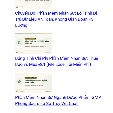
Chuyển Đổi Phần Mềm Nhân Sự: Lộ Trình Di
Trú Dữ Liệu An Toàn, Không Gián Đoạn Kỳ
Lương
Bảng Tính Chi Phí Phần Mềm Nhân Sự: Thuê
Bao vs Mua Đứt (File Excel Tải Miễn Phí)
Phần Mềm Nhân Sự Ngành Dược Phẩm: GMP,
Phòng Sạch, Hồ Sơ Truy Vết Chặt