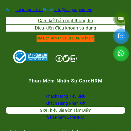
Web:
saigonpoint.vn
Email:
info@saigonpoint.vn
Cam kết bảo mật thông tin
Điều kiện điều khoản sử dụng
Đặt Lịch Tư Vấn Và Báo Giá Miễn Phí
Facebook
Twitter
LinkedIn
Phần Mềm Nhân Sự CoreHRM
Khách Hàng Tiêu Biểu
Khách Hàng Nhận Xét
Giới Thiệu Sài Gòn Tâm Điểm
Sản Phẩm CoreHRM