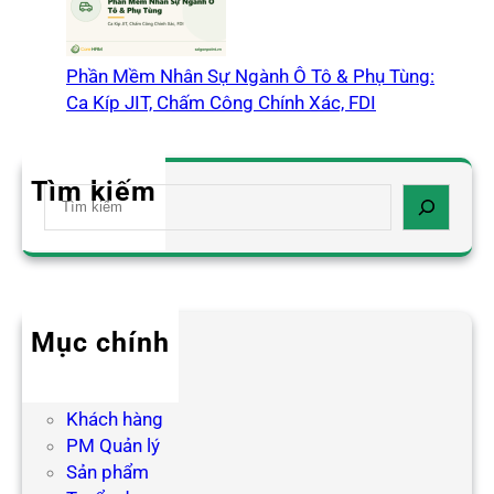
Phần Mềm Nhân Sự Ngành Ô Tô & Phụ Tùng:
Ca Kíp JIT, Chấm Công Chính Xác, FDI
Tìm kiếm
S
e
a
r
c
h
Mục chính
Blog HR
Hợp tác
Khách hàng
PM Quản lý
Sản phẩm