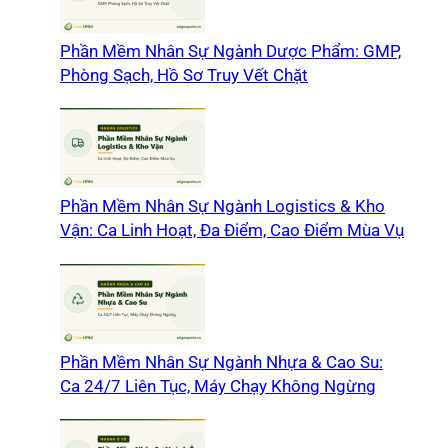
Phần Mềm Nhân Sự Ngành Dược Phẩm: GMP,
Phòng Sạch, Hồ Sơ Truy Vết Chặt
Phần Mềm Nhân Sự Ngành Logistics & Kho
Vận: Ca Linh Hoạt, Đa Điểm, Cao Điểm Mùa Vụ
Phần Mềm Nhân Sự Ngành Nhựa & Cao Su:
Ca 24/7 Liên Tục, Máy Chạy Không Ngừng