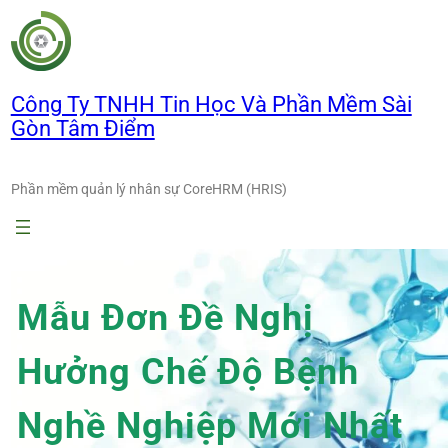
Chuyển
đến
phần
nội
Công Ty TNHH Tin Học Và Phần Mềm Sài
dung
Gòn Tâm Điểm
Phần mềm quản lý nhân sự CoreHRM (HRIS)
Mẫu Đơn Đề Nghị
Hưởng Chế Độ Bệnh
Nghề Nghiệp Mới Nhất