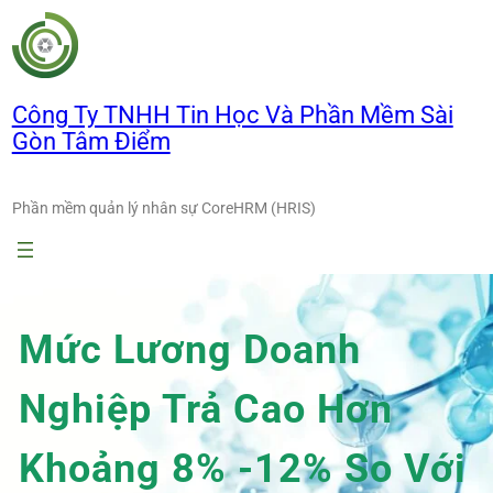
Chuyển
đến
phần
nội
Công Ty TNHH Tin Học Và Phần Mềm Sài
dung
Gòn Tâm Điểm
Phần mềm quản lý nhân sự CoreHRM (HRIS)
Mức Lương Doanh
Nghiệp Trả Cao Hơn
Khoảng 8% -12% So Với