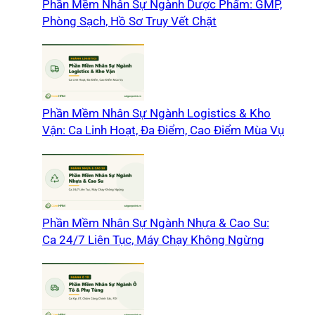
Phần Mềm Nhân Sự Ngành Dược Phẩm: GMP,
Phòng Sạch, Hồ Sơ Truy Vết Chặt
Phần Mềm Nhân Sự Ngành Logistics & Kho
Vận: Ca Linh Hoạt, Đa Điểm, Cao Điểm Mùa Vụ
Phần Mềm Nhân Sự Ngành Nhựa & Cao Su:
Ca 24/7 Liên Tục, Máy Chạy Không Ngừng