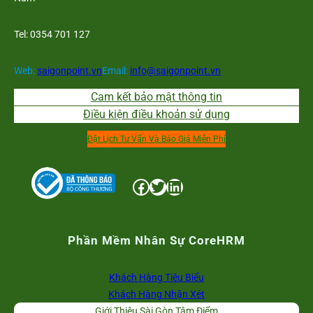
Tel: 0354 701 127
Web:
saigonpoint.vn
Email:
info@saigonpoint.vn
Cam kết bảo mật thông tin
Điều kiện điều khoản sử dụng
Đặt Lịch Tư Vấn Và Báo Giá Miễn Phí
Facebook
Twitter
LinkedIn
Phần Mềm Nhân Sự CoreHRM
Khách Hàng Tiêu Biểu
Khách Hàng Nhận Xét
Giới Thiệu Sài Gòn Tâm Điểm