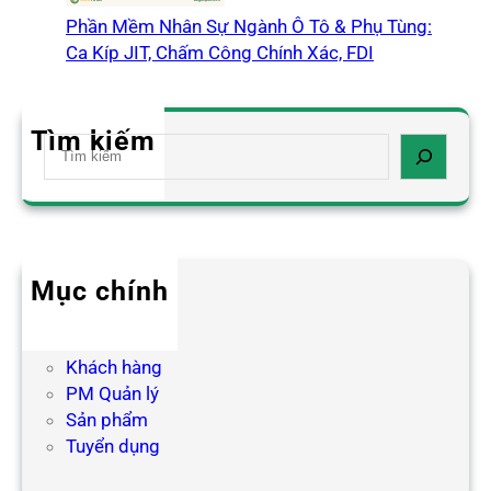
Phần Mềm Nhân Sự Ngành Ô Tô & Phụ Tùng:
Ca Kíp JIT, Chấm Công Chính Xác, FDI
Tìm kiếm
S
e
a
r
c
h
Mục chính
Blog HR
Hợp tác
Khách hàng
PM Quản lý
Sản phẩm
Tuyển dụng