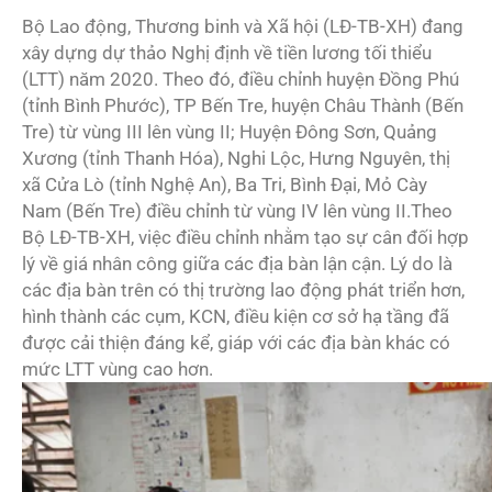
Bộ Lao động, Thương binh và Xã hội (LĐ-TB-XH) đang
xây dựng dự thảo Nghị định về tiền lương tối thiểu
(LTT) năm 2020. Theo đó, điều chỉnh huyện Đồng Phú
(tỉnh Bình Phước), TP Bến Tre, huyện Châu Thành (Bến
Tre) từ vùng III lên vùng II; Huyện Đông Sơn, Quảng
Xương (tỉnh Thanh Hóa), Nghi Lộc, Hưng Nguyên, thị
xã Cửa Lò (tỉnh Nghệ An), Ba Tri, Bình Đại, Mỏ Cày
Nam (Bến Tre) điều chỉnh từ vùng IV lên vùng II.Theo
Bộ LĐ-TB-XH, việc điều chỉnh nhằm tạo sự cân đối hợp
lý về giá nhân công giữa các địa bàn lận cận. Lý do là
các địa bàn trên có thị trường lao động phát triển hơn,
hình thành các cụm, KCN, điều kiện cơ sở hạ tầng đã
được cải thiện đáng kể, giáp với các địa bàn khác có
mức LTT vùng cao hơn.