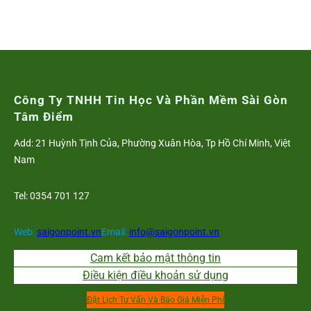
Công Ty TNHH Tin Học Và Phần Mềm Sài Gòn
Tâm Điểm
Add: 21 Huỳnh Tịnh Của, Phường Xuân Hòa, Tp Hồ Chí Minh, Việt
Nam
Tel: 0354 701 127
Web:
saigonpoint.vn
Email:
info@saigonpoint.vn
Cam kết bảo mật thông tin
Điều kiện điều khoản sử dụng
Đặt Lịch Tư Vấn Và Báo Giá Miễn Phí