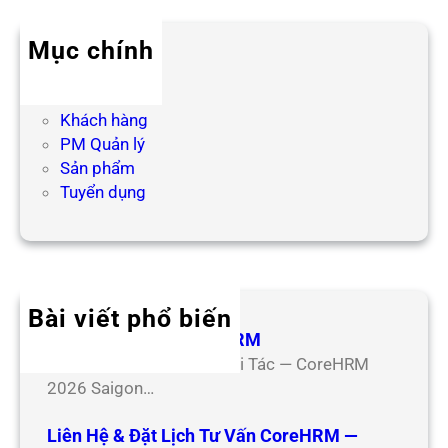
c
h
Mục chính
Blog HR
Hợp tác
Khách hàng
PM Quản lý
Sản phẩm
Tuyển dụng
Bài viết phổ biến
Hợp Tác Đối Tác CoreHRM
Chương Trình Hợp Tác Đối Tác — CoreHRM
2026 Saigon…
Liên Hệ & Đặt Lịch Tư Vấn CoreHRM —