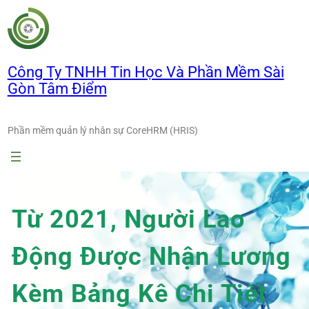
Chuyển
đến
phần
nội
Công Ty TNHH Tin Học Và Phần Mềm Sài
dung
Gòn Tâm Điểm
Phần mềm quản lý nhân sự CoreHRM (HRIS)
Từ 2021, Người Lao
Động Được Nhận Lương
Kèm Bảng Kê Chi Tiết