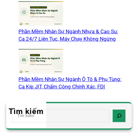
Phần Mềm Nhân Sự Ngành Nhựa & Cao Su:
Ca 24/7 Liên Tục, Máy Chạy Không Ngừng
Phần Mềm Nhân Sự Ngành Ô Tô & Phụ Tùng:
Ca Kíp JIT, Chấm Công Chính Xác, FDI
Tìm kiếm
S
e
a
r