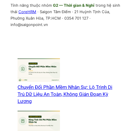
Tính năng thuộc nhóm
G2 — Thời gian & Nghỉ
trong hệ sinh
thái
CoreHRM
· Saigon Tâm Điểm · 21 Huỳnh Tịnh Của,
Phường Xuân Hòa, TP.HCM · 0354 701 127 ·
info@saigonpoint.vn
Chuyển Đổi Phần Mềm Nhân Sự: Lộ Trình Di
Trú Dữ Liệu An Toàn, Không Gián Đoạn Kỳ
Lương