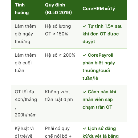
Tình
Quy định
CoreHRM xử lý
huống
(BLLĐ 2019)
Làm thêm
Hệ số lương
✓ Tự tính 1.5× sau
giờ ngày
OT ≥ 150%
khi đơn OT được
thường
duyệt
Làm thêm
Hệ số ≥ 200%
✓ CorePayroll
giờ cuối
phân biệt ngày
tuần
thường/cuối
tuần/lễ
OT tối đa
Không vượt
✓ Cảnh báo khi
40h/tháng
trần luật định
nhân viên sắp
,
chạm trần OT
200h/năm
Kỷ luật vì
Phải có quy
✓ Lịch sử đăng
đi trễ/về
chế nội bộ +
ký/duyệt là bằng