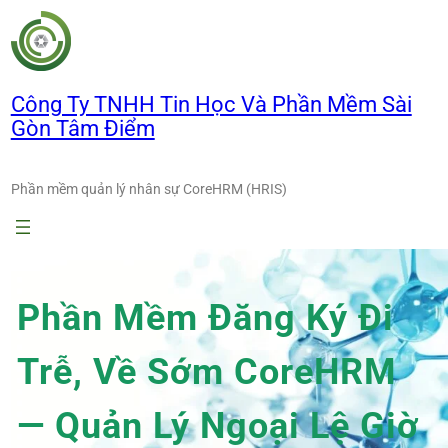
Chuyển
đến
phần
nội
Công Ty TNHH Tin Học Và Phần Mềm Sài
dung
Gòn Tâm Điểm
Phần mềm quản lý nhân sự CoreHRM (HRIS)
Phần Mềm Đăng Ký Đi
Trễ, Về Sớm CoreHRM
— Quản Lý Ngoại Lệ Giờ