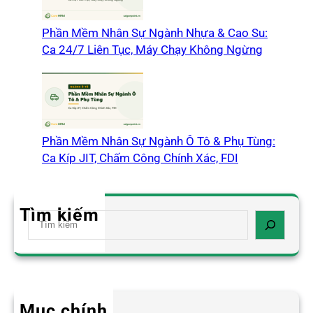
Phần Mềm Nhân Sự Ngành Nhựa & Cao Su:
Ca 24/7 Liên Tục, Máy Chạy Không Ngừng
Phần Mềm Nhân Sự Ngành Ô Tô & Phụ Tùng:
Ca Kíp JIT, Chấm Công Chính Xác, FDI
Tìm kiếm
S
e
a
r
c
h
Mục chính