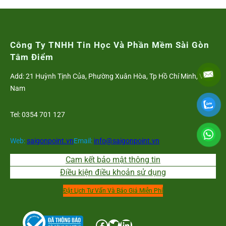
Công Ty TNHH Tin Học Và Phần Mềm Sài Gòn
Tâm Điểm
Add: 21 Huỳnh Tịnh Của, Phường Xuân Hòa, Tp Hồ Chí Minh, Việt
Nam
Tel: 0354 701 127
Web:
saigonpoint.vn
Email:
info@saigonpoint.vn
Cam kết bảo mật thông tin
Điều kiện điều khoản sử dụng
Đặt Lịch Tư Vấn Và Báo Giá Miễn Phí
Facebook
Twitter
LinkedIn