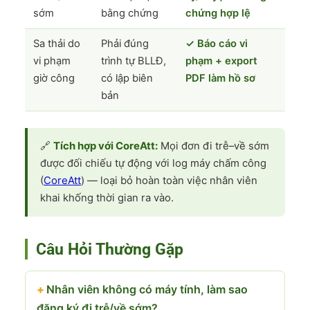
sớm
bằng chứng
chứng hợp lệ
Sa thải do
Phải đúng
✓ Báo cáo vi
vi phạm
trình tự BLLĐ,
phạm + export
giờ công
có lập biên
PDF làm hồ sơ
bản
🔗
Tích hợp với CoreAtt:
Mọi đơn đi trễ–về sớm
được đối chiếu tự động với log máy chấm công
(
CoreAtt
) — loại bỏ hoàn toàn việc nhân viên
khai khống thời gian ra vào.
Câu Hỏi Thường Gặp
Nhân viên không có máy tính, làm sao
đăng ký đi trễ/về sớm?