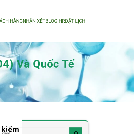
ÁCH HÀNG
NHẬN XÉT
BLOG HR
ĐẶT LỊCH
04) Và Quốc Tế
 kiếm