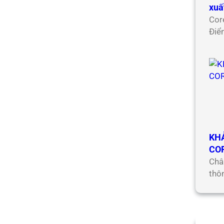
xuấ
Cor
Điể
KH
CO
Châ
thô