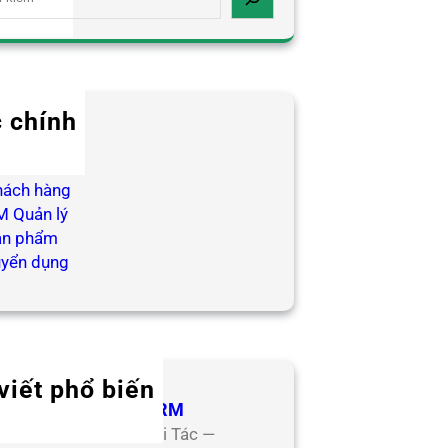
 chính
log HR
ợp tác
hách hàng
 Quản lý
ản phẩm
uyển dụng
viết phổ biến
 Tác Đối Tác CoreHRM
ơng Trình Hợp Tác Đối Tác —