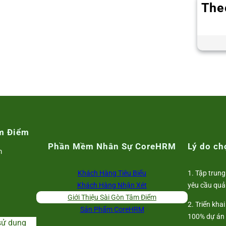
The
m Điểm
Phần Mềm Nhân Sự CoreHRM
Lý do c
m
Khách Hàng Tiêu Biểu
1. Tập trung
Khách Hàng Nhận Xét
yêu cầu quả
Giới Thiệu Sài Gòn Tâm Điểm
2. Triển kha
Sản Phẩm CoreHRM
100% dự án
sử dụng