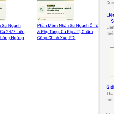
Cor
Liê
— S
 Sự Ngành
Phần Mềm Nhân Sự Ngành Ô Tô
Liê
Ca 24/7 Liên
& Phụ Tùng: Ca Kíp JIT, Chấm
miễ
Không Ngừng
Công Chính Xác, FDI
Giớ
Thà
mềm