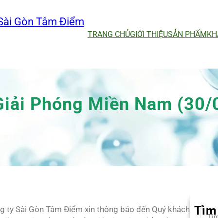
Sài Gòn Tâm Điểm
TRANG CHỦ
GIỚI THIỆU
SẢN PHẨM
KH
Giải Phóng Miền Nam (30/
Tìm
ông ty Sài Gòn Tâm Điểm xin thông báo đến Quý khách
S