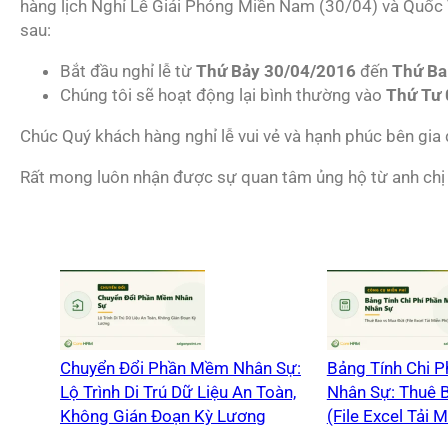
hàng lịch Nghỉ Lễ Giải Phóng Miền Nam (30/04) và Quốc
sau:
Bắt đầu nghỉ lễ từ
Thứ Bảy 30/04/2016
đến
Thứ Ba
Chúng tôi sẽ hoạt động lại bình thường vào
Thứ Tư 
Chúc Quý khách hàng nghỉ lễ vui vẻ và hạnh phúc bên gia 
Rất mong luôn nhận được sự quan tâm ủng hộ từ anh chị t
Chuyển Đổi Phần Mềm Nhân Sự:
Bảng Tính Chi 
Lộ Trình Di Trú Dữ Liệu An Toàn,
Nhân Sự: Thuê 
Không Gián Đoạn Kỳ Lương
(File Excel Tải M