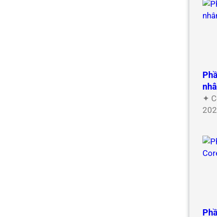
Phầ
nh
✦ C
202
Phầ