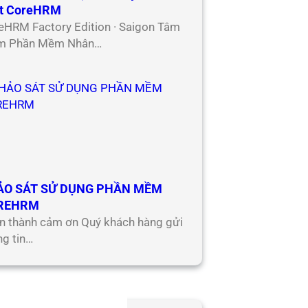
t CoreHRM
eHRM Factory Edition · Saigon Tâm
m Phần Mềm Nhân…
ẢO SÁT SỬ DỤNG PHẦN MỀM
REHRM
n thành cảm ơn Quý khách hàng gửi
ng tin…