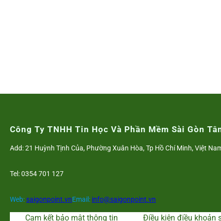
Công Ty TNHH Tin Học Và Phần Mềm Sài Gòn Tâ
Add: 21 Huỳnh Tịnh Của, Phường Xuân Hòa, Tp Hồ Chí Minh, Việt Na
Tel: 0354 701 127
Web:
saigonpoint.vn
Email:
info@saigonpoint.vn
Cam kết bảo mật thông tin
Điều kiện điều khoản 