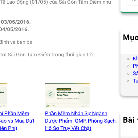
 Tế Lao Động (01/05) của Sài Gòn Tâm Điểm như
e
a
r
 03/05/2016.
c
04/05/2016.
h
Mục
đình và bạn bè!
B
H
ới Sài Gòn Tâm Điểm trong thời gian tới.
K
PM
S
T
Phí Phần Mềm
Phần Mềm Nhân Sự Ngành
Bài 
Bao vs Mua Đứt
Dược Phẩm: GMP, Phòng Sạch,
Hợp
iễn Phí)
Hồ Sơ Truy Vết Chặt
Chư