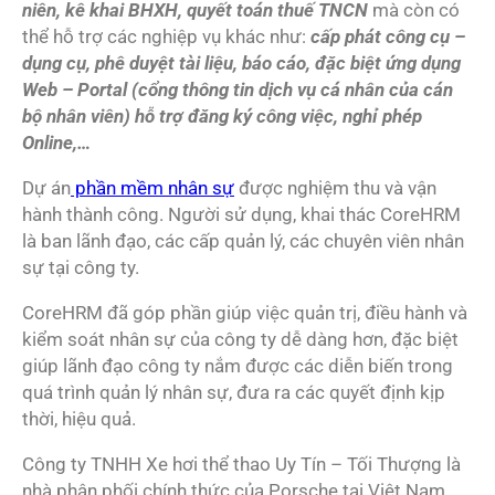
niên, kê khai BHXH, quyết toán thuế TNCN
mà còn có
thể hỗ trợ các nghiệp vụ khác như:
cấp phát công cụ –
dụng cụ, phê duyệt tài liệu, báo cáo, đặc biệt ứng dụng
Web – Portal (cổng thông tin dịch vụ cá nhân của cán
bộ nhân viên) hỗ trợ đăng ký công việc, nghỉ phép
Online,…
Dự án
phần mềm nhân sự
được nghiệm thu và vận
hành thành công. Người sử dụng, khai thác CoreHRM
là ban lãnh đạo, các cấp quản lý, các chuyên viên nhân
sự tại công ty.
CoreHRM đã góp phần giúp việc quản trị, điều hành và
kiểm soát nhân sự của công ty dễ dàng hơn, đặc biệt
giúp lãnh đạo công ty nắm được các diễn biến trong
quá trình quản lý nhân sự, đưa ra các quyết định kịp
thời, hiệu quả.
Công ty TNHH Xe hơi thể thao Uy Tín – Tối Thượng là
nhà phân phối chính thức của Porsche tại Việt Nam