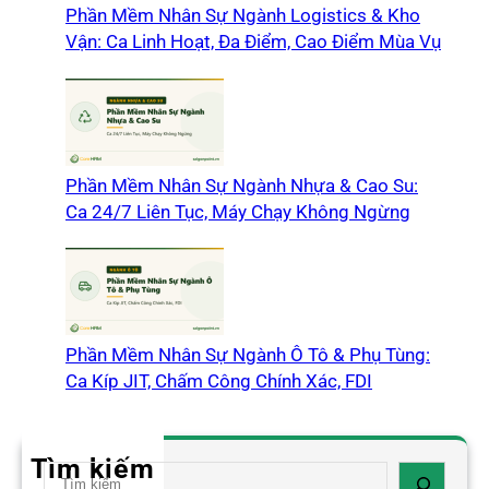
Phần Mềm Nhân Sự Ngành Logistics & Kho
Vận: Ca Linh Hoạt, Đa Điểm, Cao Điểm Mùa Vụ
Phần Mềm Nhân Sự Ngành Nhựa & Cao Su:
Ca 24/7 Liên Tục, Máy Chạy Không Ngừng
Phần Mềm Nhân Sự Ngành Ô Tô & Phụ Tùng:
Ca Kíp JIT, Chấm Công Chính Xác, FDI
Tìm kiếm
S