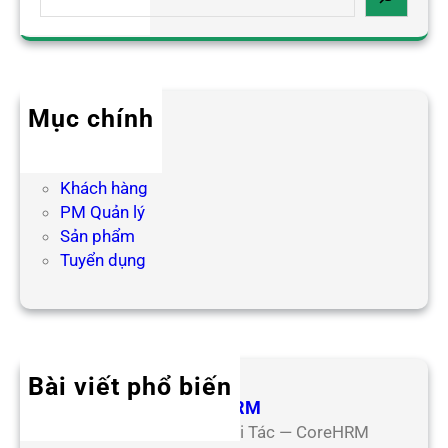
e
a
r
c
h
Mục chính
Blog HR
Hợp tác
Khách hàng
PM Quản lý
Sản phẩm
Tuyển dụng
Bài viết phổ biến
Hợp Tác Đối Tác CoreHRM
Chương Trình Hợp Tác Đối Tác — CoreHRM