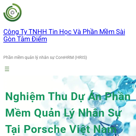
Chuyển
đến
phần
nội
Công Ty TNHH Tin Học Và Phần Mềm Sài
dung
Gòn Tâm Điểm
Phần mềm quản lý nhân sự CoreHRM (HRIS)
Nghiệm Thu Dự Án Phần
Mềm Quản Lý Nhân Sự
Tại Porsche Việt Nam