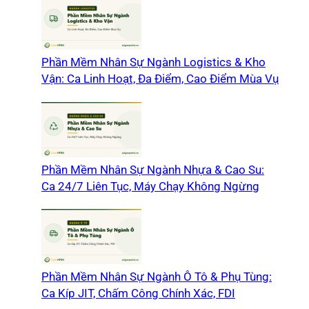
Phần Mềm Nhân Sự Ngành Logistics & Kho
Vận: Ca Linh Hoạt, Đa Điểm, Cao Điểm Mùa Vụ
Phần Mềm Nhân Sự Ngành Nhựa & Cao Su:
Ca 24/7 Liên Tục, Máy Chạy Không Ngừng
Phần Mềm Nhân Sự Ngành Ô Tô & Phụ Tùng:
Ca Kíp JIT, Chấm Công Chính Xác, FDI