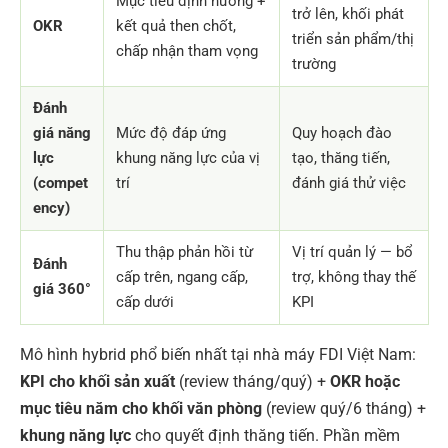
Mục tiêu định hướng +
trở lên, khối phát
OKR
kết quả then chốt,
triển sản phẩm/thị
chấp nhận tham vọng
trường
Đánh
giá năng
Mức độ đáp ứng
Quy hoạch đào
lực
khung năng lực của vị
tạo, thăng tiến,
(compet
trí
đánh giá thử việc
ency)
Thu thập phản hồi từ
Vị trí quản lý — bổ
Đánh
cấp trên, ngang cấp,
trợ, không thay thế
giá 360°
cấp dưới
KPI
Mô hình hybrid phổ biến nhất tại nhà máy FDI Việt Nam:
KPI cho khối sản xuất
(review tháng/quý) +
OKR hoặc
mục tiêu năm cho khối văn phòng
(review quý/6 tháng) +
khung năng lực
cho quyết định thăng tiến. Phần mềm