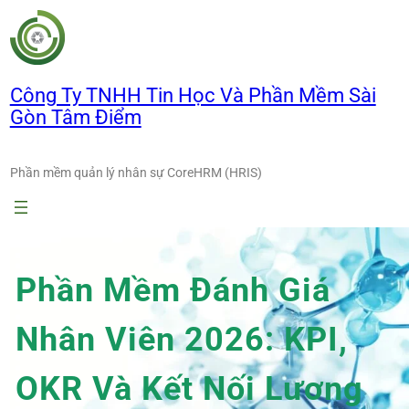
Chuyển
đến
phần
nội
Công Ty TNHH Tin Học Và Phần Mềm Sài
dung
Gòn Tâm Điểm
Phần mềm quản lý nhân sự CoreHRM (HRIS)
Phần Mềm Đánh Giá
Nhân Viên 2026: KPI,
OKR Và Kết Nối Lương