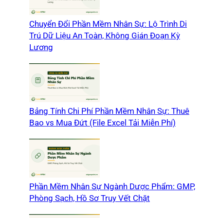
Chuyển Đổi Phần Mềm Nhân Sự: Lộ Trình Di
Trú Dữ Liệu An Toàn, Không Gián Đoạn Kỳ
Lương
Bảng Tính Chi Phí Phần Mềm Nhân Sự: Thuê
Bao vs Mua Đứt (File Excel Tải Miễn Phí)
Phần Mềm Nhân Sự Ngành Dược Phẩm: GMP,
Phòng Sạch, Hồ Sơ Truy Vết Chặt