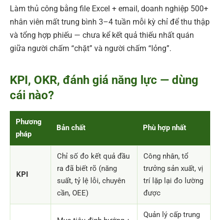
Làm thủ công bằng file Excel + email, doanh nghiệp 500+
nhân viên mất trung bình 3–4 tuần mỗi kỳ chỉ để thu thập
và tổng hợp phiếu — chưa kể kết quả thiếu nhất quán
giữa người chấm “chặt” và người chấm “lỏng”.
KPI, OKR, đánh giá năng lực — dùng
cái nào?
Phương
Bản chất
Phù hợp nhất
pháp
Chỉ số đo kết quả đầu
Công nhân, tổ
ra đã biết rõ (năng
trưởng sản xuất, vị
KPI
suất, tỷ lệ lỗi, chuyên
trí lặp lại đo lường
cần, OEE)
được
Quản lý cấp trung