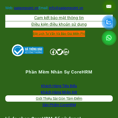
Web:
saigonpoint.vn
Email:
info@saigonpoint.vn
Cam kết bảo mật thông tin
Điều kiện điều khoản sử dụng
Đặt Lịch Tư Vấn Và Báo Giá Miễn Phí
Facebook
Twitter
LinkedIn
Phần Mềm Nhân Sự CoreHRM
Khách Hàng Tiêu Biểu
Khách Hàng Nhận Xét
Giới Thiệu Sài Gòn Tâm Điểm
Sản Phẩm CoreHRM