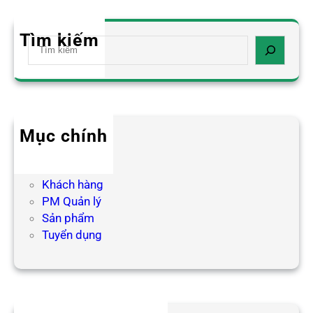
Tìm kiếm
S
e
a
r
c
h
Mục chính
Blog HR
Hợp tác
Khách hàng
PM Quản lý
Sản phẩm
Tuyển dụng