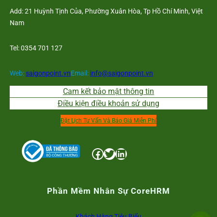
Add: 21 Huỳnh Tịnh Của, Phường Xuân Hòa, Tp Hồ Chí Minh, Việt
Nam
Tel: 0354 701 127
Web:
saigonpoint.vn
Email:
info@saigonpoint.vn
Cam kết bảo mật thông tin
Điều kiện điều khoản sử dụng
Đặt Lịch Tư Vấn Và Báo Giá Miễn Phí
Facebook
Twitter
LinkedIn
Phần Mềm Nhân Sự CoreHRM
Khách Hàng Tiêu Biểu