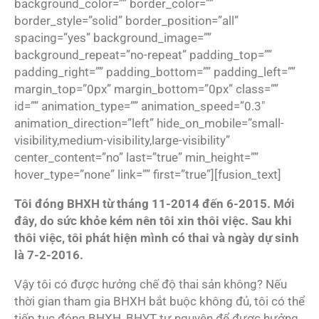
background_color=”” border_color=””
border_style=”solid” border_position=”all”
spacing=”yes” background_image=””
background_repeat=”no-repeat” padding_top=””
padding_right=”” padding_bottom=”” padding_left=””
margin_top=”0px” margin_bottom=”0px” class=””
id=”” animation_type=”” animation_speed=”0.3″
animation_direction=”left” hide_on_mobile=”small-
visibility,medium-visibility,large-visibility”
center_content=”no” last=”true” min_height=””
hover_type=”none” link=”” first=”true”][fusion_text]
Tôi đóng BHXH từ tháng 11-2014 đến 6-2015. Mới
đây, do sức khỏe kém nên tôi xin thôi việc. Sau khi
thôi việc, tôi phát hiện mình có thai và ngày dự sinh
là 7-2-2016.
Vậy tôi có được hưởng chế độ thai sản không? Nếu
thời gian tham gia BHXH bắt buộc không đủ, tôi có thể
tiếp tục đóng BHXH, BHYT tự nguyện để được hưởng