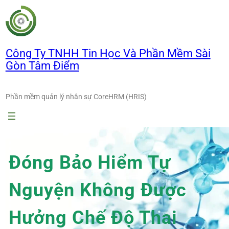
Chuyển
đến
phần
nội
Công Ty TNHH Tin Học Và Phần Mềm Sài
dung
Gòn Tâm Điểm
Phần mềm quản lý nhân sự CoreHRM (HRIS)
Đóng Bảo Hiểm Tự
Nguyện Không Được
Hưởng Chế Độ Thai