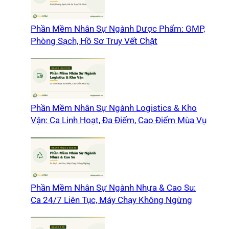
Phần Mềm Nhân Sự Ngành Dược Phẩm: GMP,
Phòng Sạch, Hồ Sơ Truy Vết Chặt
Phần Mềm Nhân Sự Ngành Logistics & Kho
Vận: Ca Linh Hoạt, Đa Điểm, Cao Điểm Mùa Vụ
Phần Mềm Nhân Sự Ngành Nhựa & Cao Su:
Ca 24/7 Liên Tục, Máy Chạy Không Ngừng