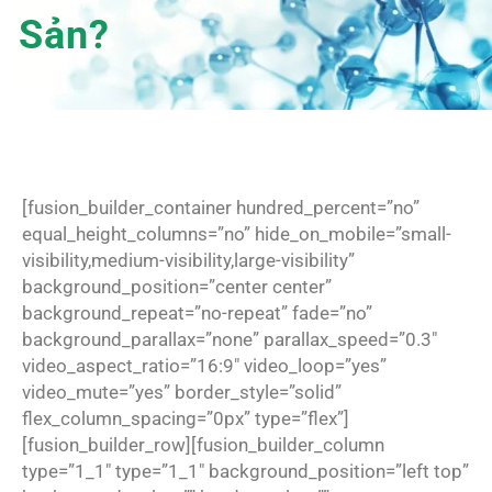
Sản?
[fusion_builder_container hundred_percent=”no”
equal_height_columns=”no” hide_on_mobile=”small-
visibility,medium-visibility,large-visibility”
background_position=”center center”
background_repeat=”no-repeat” fade=”no”
background_parallax=”none” parallax_speed=”0.3″
video_aspect_ratio=”16:9″ video_loop=”yes”
video_mute=”yes” border_style=”solid”
flex_column_spacing=”0px” type=”flex”]
[fusion_builder_row][fusion_builder_column
type=”1_1″ type=”1_1″ background_position=”left top”