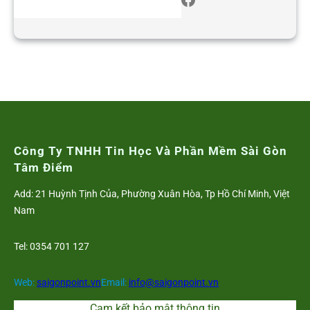
Công Ty TNHH Tin Học Và Phần Mềm Sài Gòn
Tâm Điểm
Add: 21 Huỳnh Tịnh Của, Phường Xuân Hòa, Tp Hồ Chí Minh, Việt
Nam
Tel: 0354 701 127
Web:
saigonpoint.vn
Email:
info@saigonpoint.vn
Cam kết bảo mật thông tin