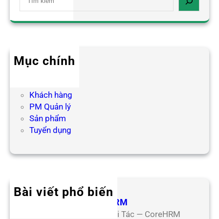
e
a
r
c
h
Mục chính
Blog HR
Hợp tác
Khách hàng
PM Quản lý
Sản phẩm
Tuyển dụng
Bài viết phổ biến
Hợp Tác Đối Tác CoreHRM
Chương Trình Hợp Tác Đối Tác — CoreHRM