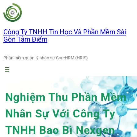
Chuyển
đến
phần
nội
Công Ty TNHH Tin Học Và Phần Mềm Sài
dung
Gòn Tâm Điểm
Phần mềm quản lý nhân sự CoreHRM (HRIS)
Nghiệm Thu Phần Mềm
Nhân Sự Với Công Ty
TNHH Bao Bì Nexgen