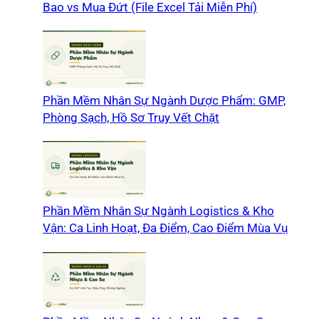
Bao vs Mua Đứt (File Excel Tải Miễn Phí)
Phần Mềm Nhân Sự Ngành Dược Phẩm: GMP,
Phòng Sạch, Hồ Sơ Truy Vết Chặt
Phần Mềm Nhân Sự Ngành Logistics & Kho
Vận: Ca Linh Hoạt, Đa Điểm, Cao Điểm Mùa Vụ