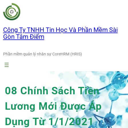
Chuyển
đến
phần
nội
Công Ty TNHH Tin Học Và Phần Mềm Sài
dung
Gòn Tâm Điểm
Phần mềm quản lý nhân sự CoreHRM (HRIS)
08 Chính Sách Tiền
Lương Mới Được Áp
Dụng Từ 1/1/2021