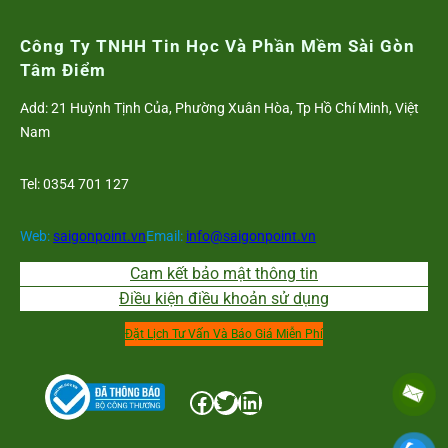
Công Ty TNHH Tin Học Và Phần Mềm Sài Gòn
Tâm Điểm
Add: 21 Huỳnh Tịnh Của, Phường Xuân Hòa, Tp Hồ Chí Minh, Việt
Nam
Tel: 0354 701 127
Web:
saigonpoint.vn
Email:
info@saigonpoint.vn
Cam kết bảo mật thông tin
Điều kiện điều khoản sử dụng
Đặt Lịch Tư Vấn Và Báo Giá Miễn Phí
Facebook
Twitter
LinkedIn