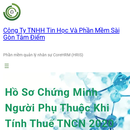
Chuyển
đến
phần
nội
Công Ty TNHH Tin Học Và Phần Mềm Sài
dung
Gòn Tâm Điểm
Phần mềm quản lý nhân sự CoreHRM (HRIS)
Hồ Sơ Chứng Minh
Người Phụ Thuộc Khi
Tính Thuế TNCN 2020