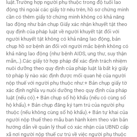
luật.Trường hợp người phụ thuộc trong độ tuổi lao
động thì ngoài các giấy tờ nêu trên, hồ sơ chứng minh
cần có thêm giấy tờ chứng minh không có khả năng
lao động như bản chụp Giấy xác nhận khuyết tật theo
quy định của pháp luật về người khuyết tật đối với
người khuyết tật không có khả năng lao động, bản
chụp hồ sơ bệnh án đối với người mắc bệnh không có
khả năng lao động (như bệnh AIDS, ung thư, suy thận
mãn,..).Các giấy tờ hợp pháp để xác định trách nhiệm
nuôi dưỡng theo quy định của pháp luật là bất kỳ giấy
tờ pháp lý nào xác định được mối quan hệ của người
nộp thuế với người phụ thuộc như:+ Bản chụp giấy tờ
xác định nghĩa vụ nuôi dưỡng theo quy định của pháp
luật (nếu có).+ Bản chụp sổ hộ khẩu (nếu có cùng sổ
hộ khẩu).+ Bản chụp đăng ký tạm trú của người phụ
thuộc (nếu không cùng sổ hộ khẩu).+ Bản tự khai của
người nộp thuế theo mẫu ban hành kèm theo văn bản
hướng dẫn về quản lý thuế có xác nhận của UBND cấp
xã nơi người nộp thuế cư trú về việc người phụ thuộc