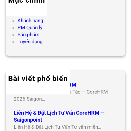
Mục chính
Blog HR
Hợp tác
Khách hàng
PM Quản lý
Sản phẩm
Tuyển dụng
Bài viết phổ biến
Hợp Tác Đối Tác CoreHRM
Chương Trình Hợp Tác Đối Tác — CoreHRM
2026 Saigon…
Liên Hệ & Đặt Lịch Tư Vấn CoreHRM —
Saigonpoint
Liên Hệ & Đặt Lịch Tư Vấn Tư vấn miễn…