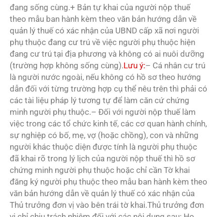
đang sống cùng.+ Bản tự khai của người nộp thuế
theo mẫu ban hành kèm theo văn bản hướng dẫn về
quản lý thuế có xác nhận của UBND cấp xã nơi người
phụ thuộc đang cư trú về việc người phụ thuộc hiện
đang cư trú tại địa phương và không có ai nuôi dưỡng
(trường hợp không sống cùng).
Lưu ý:
– Cá nhân cư trú
là người nước ngoài, nếu không có hồ sơ theo hướng
dẫn đối với từng trường hợp cụ thể nêu trên thì phải có
các tài liệu pháp lý tương tự để làm căn cứ chứng
minh người phụ thuộc.– Đối với người nộp thuế làm
việc trong các tổ chức kinh tế, các cơ quan hành chính,
sự nghiệp có bố, mẹ, vợ (hoặc chồng), con và những
người khác thuộc diện được tính là người phụ thuộc
đã khai rõ trong lý lịch của người nộp thuế thì hồ sơ
chứng minh người phụ thuộc hoặc chỉ cần Tờ khai
đăng ký người phụ thuộc theo mẫu ban hành kèm theo
văn bản hướng dẫn về quản lý thuế có xác nhận của
Thủ trưởng đơn vị vào bên trái tờ khai.Thủ trưởng đơn
vị chỉ chịu trách nhiệm đối với các nội dung sau: Họ