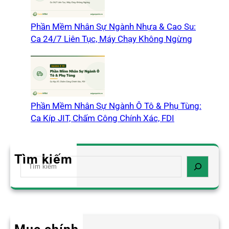
Phần Mềm Nhân Sự Ngành Nhựa & Cao Su:
Ca 24/7 Liên Tục, Máy Chạy Không Ngừng
Phần Mềm Nhân Sự Ngành Ô Tô & Phụ Tùng:
Ca Kíp JIT, Chấm Công Chính Xác, FDI
Tìm kiếm
S
e
a
r
c
h