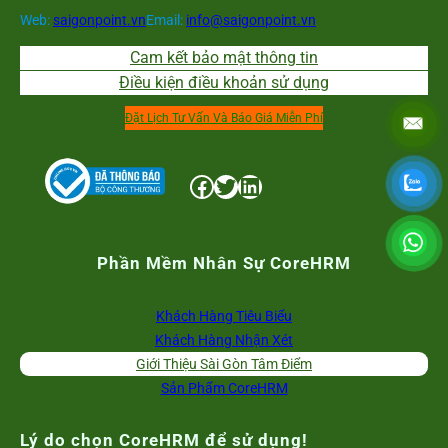
Web:
saigonpoint.vn
Email:
info@saigonpoint.vn
Cam kết bảo mật thông tin
Điều kiện điều khoản sử dụng
Đặt Lịch Tư Vấn Và Báo Giá Miễn Phí
Facebook
Twitter
LinkedIn
Phần Mềm Nhân Sự CoreHRM
Khách Hàng Tiêu Biểu
Khách Hàng Nhận Xét
Giới Thiệu Sài Gòn Tâm Điểm
Sản Phẩm CoreHRM
Lý do chọn CoreHRM để sử dụng!