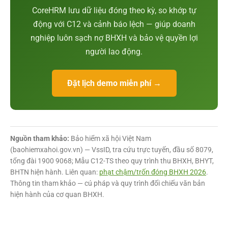
CoreHRM lưu dữ liệu đóng theo kỳ, so khớp tự
động với C12 và cảnh báo lệch — giúp doanh
nghiệp luôn sạch nợ BHXH và bảo vệ quyền lợi
người lao động.
Đặt lịch demo miễn phí →
Nguồn tham khảo:
Bảo hiểm xã hội Việt Nam
(baohiemxahoi.gov.vn) — VssID, tra cứu trực tuyến, đầu số 8079,
tổng đài 1900 9068; Mẫu C12-TS theo quy trình thu BHXH, BHYT,
BHTN hiện hành. Liên quan:
phạt chậm/trốn đóng BHXH 2026
.
Thông tin tham khảo — cú pháp và quy trình đối chiếu văn bản
hiện hành của cơ quan BHXH.