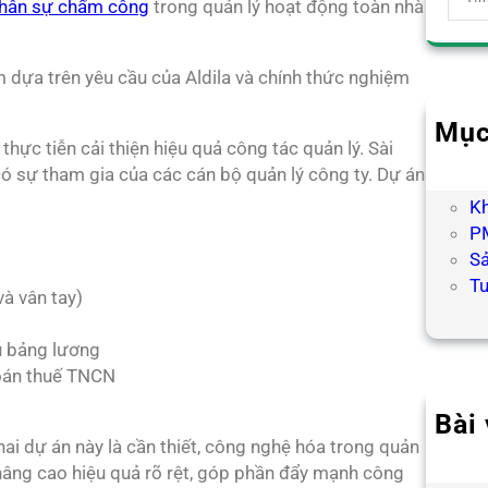
hân sự chấm công
trong quản lý hoạt động toàn nhà
e
a
r
 dựa trên yêu cầu của Aldila và chính thức nghiệm
c
h
Mục
thực tiễn cải thiện hiệu quả công tác quản lý. Sài
B
 sự tham gia của các cán bộ quản lý công ty. Dự án
H
K
PM
S
T
à vân tay)
u bảng lương
toán thuế TNCN
Bài 
Hợp
hai dự án này là cần thiết, công nghệ hóa trong quản
ễn nâng cao hiệu quả rõ rệt, góp phần đẩy mạnh công
Chư