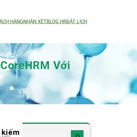
ÁCH HÀNG
NHẬN XÉT
BLOG HR
ĐẶT LỊCH
 CoreHRM Với
 kiếm