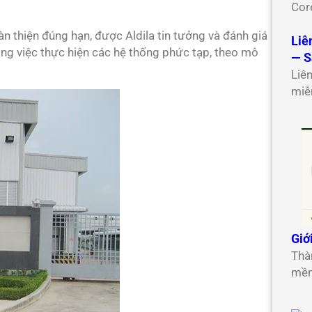
Cor
oàn thiện đúng hạn, được Aldila tin tưởng và đánh giá
Liê
ng việc thực hiện các hệ thống phức tạp, theo mô
— S
Liê
miễ
Giớ
Thà
mềm