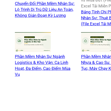
Chuyển Đổi Phần Mềm Nhân Sự:
Lộ Trình Di Trú Dữ Liệu An Toàn,
Bảng Tính Chi 
Không Gián Đoạn Kỳ Lương
Nhân Sự: Thuê 
(File Excel Tải M
Phần Mềm Nhân Sự Ngành
Phần Mềm Nhân
Logistics & Kho Vận: Ca Linh
Nhựa & Cao Su: 
Hoạt, Đa Điểm, Cao Điểm Mùa
Tục, Máy Chạy 
Vụ