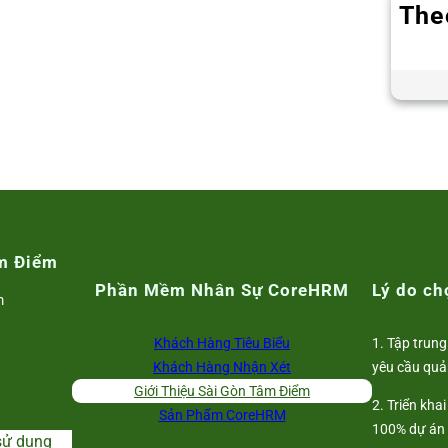
The
m Điểm
Phần Mềm Nhân Sự CoreHRM
Lý do c
m
Khách Hàng Tiêu Biểu
1. Tập trung
Khách Hàng Nhận Xét
yêu cầu quả
Giới Thiệu Sài Gòn Tâm Điểm
2. Triển kha
Sản Phẩm CoreHRM
100% dự án
sử dụng