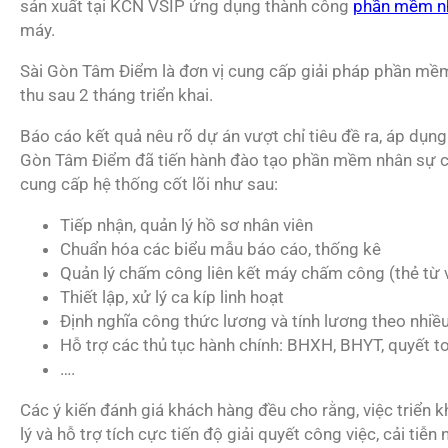
sản xuất tại KCN VSIP ứng dụng thành công
phần mềm n
máy.
Sài Gòn Tâm Điểm là đơn vị cung cấp giải pháp phần mềm
thu sau 2 tháng triển khai.
Báo cáo kết quả nêu rõ dự án vượt chỉ tiêu đề ra, áp dụng 
Gòn Tâm Điểm đã tiến hành đào tạo phần mềm nhân sự có
cung cấp hệ thống cốt lõi như sau:
Tiếp nhận, quản lý hồ sơ nhân viên
Chuẩn hóa các biểu mẫu báo cáo, thống kê
Quản lý chấm công liên kết máy chấm công (thẻ từ v
Thiết lập, xử lý ca kíp linh hoạt
Định nghĩa công thức lương và tính lương theo nhiề
Hỗ trợ các thủ tục hành chính: BHXH, BHYT, quyết 
….
Các ý kiến đánh giá khách hàng đều cho rằng, việc triển k
lý và hỗ trợ tích cực tiến độ giải quyết công việc, cải ti