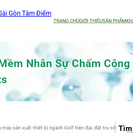
Sài Gòn Tâm Điểm
TRANG CHỦ
GIỚI THIỆU
SẢN PHẨM
KH
 Mềm Nhân Sự Chấm Công
ts
Tìm
áy sản xuất thiết bị ngành Golf hiện đại, đặt trụ sở
S