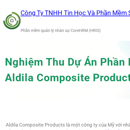
Chuyển
đến
Công Ty TNHH Tin Học Và Phần Mềm 
phần
nội
Phần mềm quản lý nhân sự CoreHRM (HRIS)
dung
Nghiệm Thu Dự Án Phần
Aldila Composite Produc
Aldila Composite Products là một công ty của Mỹ với nhà m