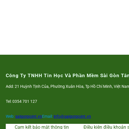
Công Ty TNHH Tin Học Và Phần Mềm Sài Gòn Tâ
Add: 21 Huỳnh Tịnh Của, Phường Xuân Hòa, Tp Hồ Chí Minh, Việt Na
Tel: 0354 701 127
Web:
saigonpoint.vn
Email:
info@saigonpoint.vn
Cam kết bảo mật thông tin
Điều kiện điều khoản 