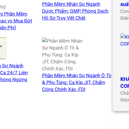
xuấ
Phần Mềm Nhân Sự Ngành
Dược Phẩm: GMP, Phòng Sạch,
Cor
Phí Phần Mềm
Hồ Sơ Truy Vết Chặt
Điể
Bao vs Mua Đứt
iễn Phí)
 Sự Ngành
Ca 24/7 Liên
Phần Mềm Nhân Sự Ngành Ô Tô
KH
Không Ngừng
& Phụ Tùng: Ca Kíp JIT, Chấm
CO
Công Chính Xác, FDI
Châ
thô