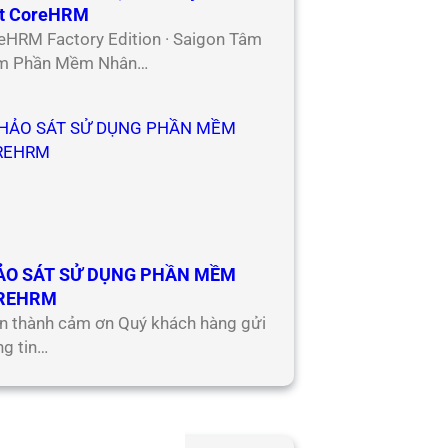
t CoreHRM
eHRM Factory Edition · Saigon Tâm
m Phần Mềm Nhân…
ẢO SÁT SỬ DỤNG PHẦN MỀM
REHRM
n thành cảm ơn Quý khách hàng gửi
ng tin…