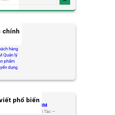
 chính
log HR
ợp tác
hách hàng
 Quản lý
ản phẩm
uyển dụng
viết phổ biến
 Tác Đối Tác CoreHRM
ơng Trình Hợp Tác Đối Tác —