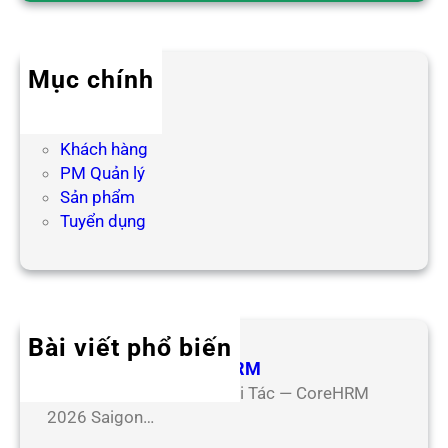
r
c
h
Mục chính
Blog HR
Hợp tác
Khách hàng
PM Quản lý
Sản phẩm
Tuyển dụng
Bài viết phổ biến
Hợp Tác Đối Tác CoreHRM
Chương Trình Hợp Tác Đối Tác — CoreHRM
2026 Saigon…