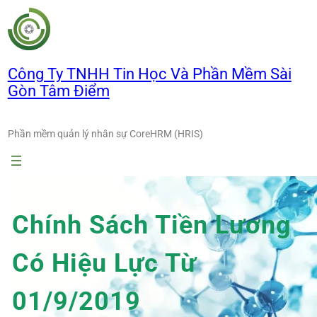
Chuyển
đến
phần
nội
Công Ty TNHH Tin Học Và Phần Mềm Sài
dung
Gòn Tâm Điểm
Phần mềm quản lý nhân sự CoreHRM (HRIS)
Chính Sách Tiền Lương
Có Hiệu Lực Từ
01/9/2019